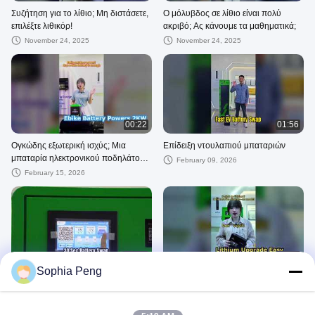
Συζήτηση για το λίθιο; Μη διστάσετε,
Ο μόλυβδος σε λίθιο είναι πολύ
επιλέξτε λιθικόρ!
ακριβό; Ας κάνουμε τα μαθηματικά;
November 24, 2025
November 24, 2025
00:22
01:56
Ογκώδης εξωτερική ισχύς; Μια
Επίδειξη ντουλαπιού μπαταριών
μπαταρία ηλεκτρονικού ποδηλάτου
February 09, 2026
είναι αρκετή;
February 15, 2026
01:27
00:28
Sophia Peng
Δείτε πώς λειτουργεί το σύστημα
Αλλαγή σε λίθιο; Το LithiCore
Power Gogo Smart Swap Battery
ταιριάζει άμεσα—χωρίς mods!
Swap σε 30 δευτερόλεπτα!
July 30, 2026
February 15, 2026