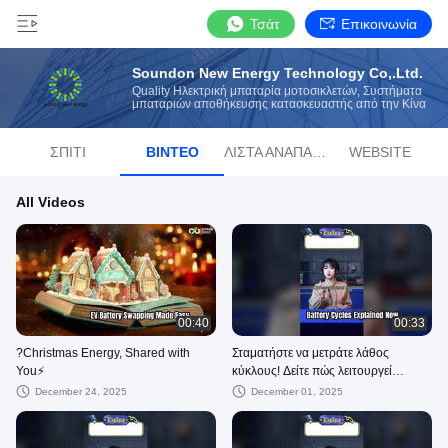
Τσάτ
Επικοινωνία
Soundon New Energy Technology Co,.Ltd.
Quality Ηλεκτρική μπαταρία μοτοσικλετών, Συστήματα
μπαταριών αποθήκευσης κατασκευαστής από την Κίνα
ΣΠΊΤΙ
ΒΊΝΤΕΟ
ΛΊΣΤΑ ΑΝΑΠΑΡΑΓΩΓΉΣ
WEBSITE
All Videos
00:40
00:33
?Christmas Energy, Shared with
Σταματήστε να μετράτε λάθος
You⚡
κύκλους! Δείτε πώς λειτουργεί
πραγματικά η διάρκεια ζωής της
December 24, 2025
December 01, 2025
μπαταρίας.