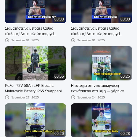
00:33
00:33
Σταματήστε να μετράτε λάθος
Σταματήστε να μετράτε λάθος
κύκλους! Δείτε πώς λειτουργεί
κύκλους! Δείτε πώς λειτουργεί
πραγματικά η διάρκεια ζωής της
πραγματικά η διάρκεια ζωής της
December 01, 2025
December 01, 2025
μπαταρίας.
μπαταρίας.
00:55
00:25
Ρολόι: 72V 58Ah LFP Electric
Η ευτυχία στην κατασκήνωση
Motorcycle Battery IP65 Swappable
εκτινάσσεται στα ύψη — χάρη σε
Showcase
αυτόν τον «κινητό σταθμό
November 27, 2025
November 24, 2025
παραγωγής ενέργειας» ;
00:26
00:28