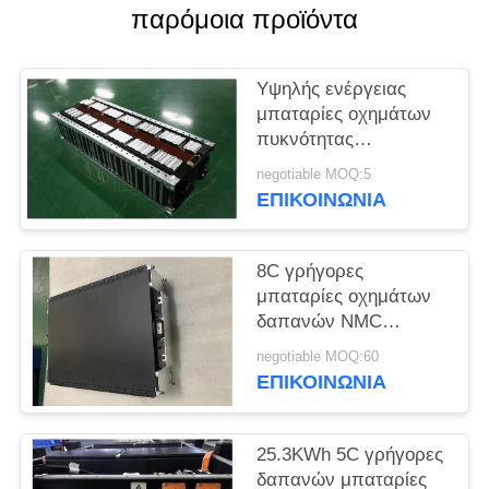
παρόμοια προϊόντα
SITEMAP
Υψηλής ενέργειας
ΠΟΛΙΤΙΚΉ
μπαταρίες οχημάτων
πυκνότητας
ΑΠΟΡΡΉΤΟΥ
29.2V128Ah ηλεκτρικές
negotiable MOQ:5
για το αυτοκίνητο,
ΕΠΙΚΟΙΝΩΝΊΑ
φορτηγό, Streetscooter
8C γρήγορες
μπαταρίες οχημάτων
δαπανών NMC
ηλεκτρικές για το
negotiable MOQ:60
πακέτο μπαταριών
ΕΠΙΚΟΙΝΩΝΊΑ
PHEV
25.3KWh 5C γρήγορες
δαπανών μπαταρίες