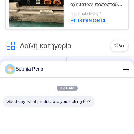
οχημάτων ποσοστού
ηλεκτρικές για PHEV
negotiable MOQ:1
και HEV
ΕΠΙΚΟΙΝΩΝΊΑ
Λαϊκή κατηγορία
Όλα
Συστήματα
Ηλεκτρική μπαταρία
Sophia Peng
μπαταριών
μοτοσικλετών
αποθήκευσης
2:41 AM
ντουλάπι
Good day, what product are you looking for?
αποθήκευσης
Μπαταρία NMC
ενέργειας
Ηλεκτρικές
Ηλεκτρική μπαταρία