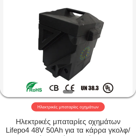
Soundon
New
Energy
Technology
Co,.Ltd..
All
Rights
Reserved.
ΣΠΊΤΙ
ΠΡΟΪΌΝΤΑ
ΕΜΦΆΝΙΣΗ
VR
ΠΕΡΊΠΟΥ
ΕΜΕΊΣ
Ηλεκτρικές μπαταρίες οχημάτων
Ηλεκτρικές μπαταρίες οχημάτων
ΓΎΡΟΣ
Lifepo4 48V 50Ah για τα κάρρα γκολφ/