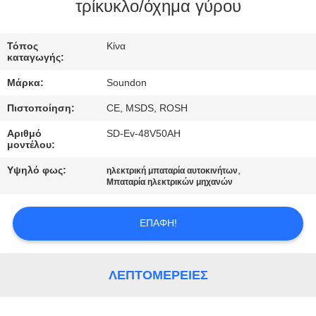
ΕΡΓΟΣΤΑΣΊΩΝ
τρίκυκλο/όχημα γύρου
ΠΟΙΟΤΙΚΌΣ
Τόπος
Κίνα
καταγωγής:
ΈΛΕΓΧΟΣ
Μάρκα:
Soundon
Πιστοποίηση:
CE, MSDS, ROSH
ΜΑΣ
Αριθμό
SD-Ev-48V50AH
ΕΛΆΤΕ
μοντέλου:
ΣΕ
Υψηλό φως:
,
ηλεκτρική μπαταρία αυτοκινήτων
ΕΠΑΦΉ
Μπαταρία ηλεκτρικών μηχανών
ΜΕ
ΕΠΑΦΉ!
ΖΗΤΉΣΤΕ
ΈΝΑ
ΛΕΠΤΟΜΈΡΕΙΕΣ
ΑΠΌΣΠΑΣΜΑ