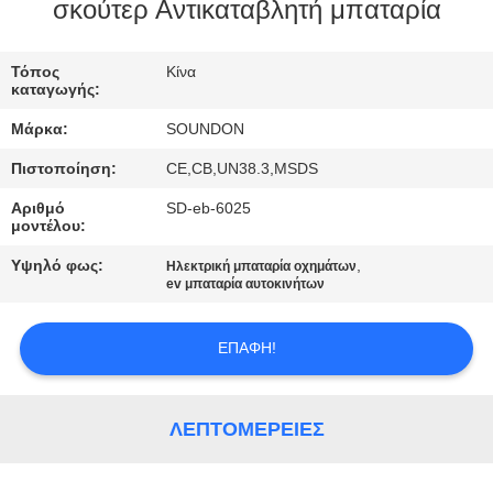
ΕΡΓΟΣΤΑΣΊΩΝ
σκούτερ Αντικαταβλητή μπαταρία
ΠΟΙΟΤΙΚΌΣ
Τόπος
Κίνα
καταγωγής:
ΈΛΕΓΧΟΣ
Μάρκα:
SOUNDON
Πιστοποίηση:
CE,CB,UN38.3,MSDS
ΜΑΣ
Αριθμό
SD-eb-6025
ΕΛΆΤΕ
μοντέλου:
ΣΕ
Υψηλό φως:
,
Ηλεκτρική μπαταρία οχημάτων
ΕΠΑΦΉ
ev μπαταρία αυτοκινήτων
ΜΕ
ΕΠΑΦΉ!
ΖΗΤΉΣΤΕ
ΈΝΑ
ΛΕΠΤΟΜΈΡΕΙΕΣ
ΑΠΌΣΠΑΣΜΑ