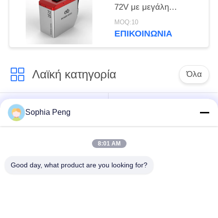
72V με μεγάλη
χωρητικότητα και
MOQ:10
μεγάλη διάρκεια ζωής
ΕΠΙΚΟΙΝΩΝΊΑ
για Motortrike
Λαϊκή κατηγορία
Όλα
Συστήματα
Ηλεκτρική μπαταρία
Sophia Peng
μπαταριών
μοτοσικλετών
αποθήκευσης
8:01 AM
ντουλάπι
Good day, what product are you looking for?
αποθήκευσης
Μπαταρία NMC
ενέργειας
Ηλεκτρικές
Ηλεκτρική μπαταρία