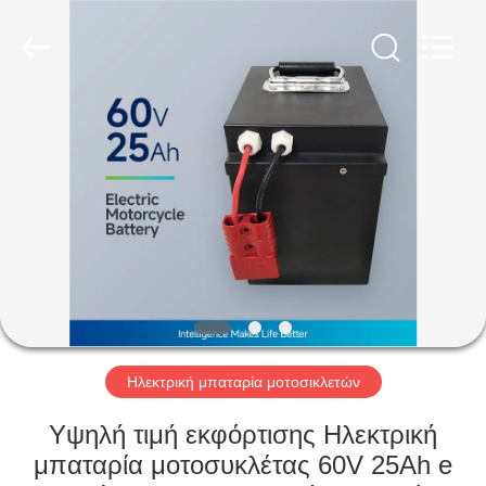
Soundon
New
Energy
Technology
Co,.Ltd..
All
Rights
Reserved.
ΣΠΊΤΙ
ΠΡΟΪΌΝΤΑ
ΕΜΦΆΝΙΣΗ
VR
ΠΕΡΊΠΟΥ
ΕΜΕΊΣ
Ηλεκτρική μπαταρία μοτοσικλετών
Υψηλή τιμή εκφόρτισης Ηλεκτρική
ΓΎΡΟΣ
μπαταρία μοτοσυκλέτας 60V 25Ah e