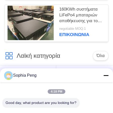
160KWh συστήματα
LiFePo4 μπαταριών
αποθήκευσης για το
εμπορικό σύστημα
negotiable MOQ:1
ενεργειακής
ΕΠΙΚΟΙΝΩΝΊΑ
αποθήκευσης
Λαϊκή κατηγορία
Όλα
Συστήματα
Ηλεκτρική μπαταρία
Sophia Peng
μπαταριών
μοτοσικλετών
αποθήκευσης
4:18 PM
ντουλάπι
Good day, what product are you looking for?
αποθήκευσης
Μπαταρία NMC
ενέργειας