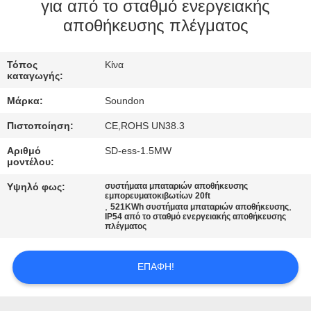
ΕΡΓΟΣΤΑΣΊΩΝ
για από το σταθμό ενεργειακής
αποθήκευσης πλέγματος
ΠΟΙΟΤΙΚΌΣ
Τόπος
Κίνα
ΈΛΕΓΧΟΣ
καταγωγής:
Μάρκα:
Soundon
ΜΑΣ
Πιστοποίηση:
CE,ROHS UN38.3
ΕΛΆΤΕ
Αριθμό
SD-ess-1.5MW
ΣΕ
μοντέλου:
ΕΠΑΦΉ
Υψηλό φως:
συστήματα μπαταριών αποθήκευσης
εμπορευματοκιβωτίων 20ft
ΜΕ
,
,
521KWh συστήματα μπαταριών αποθήκευσης
IP54 από το σταθμό ενεργειακής αποθήκευσης
πλέγματος
ΖΗΤΉΣΤΕ
ΕΠΑΦΉ!
ΈΝΑ
ΑΠΌΣΠΑΣΜΑ