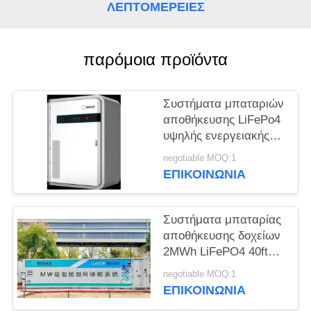
ΛΕΠΤΟΜΈΡΕΙΕΣ
SITEMAP
παρόμοια προϊόντα
ΠΟΛΙΤΙΚΉ
ΑΠΟΡΡΉΤΟΥ
Συστήματα μπαταριών
αποθήκευσης LiFePo4
υψηλής ενεργειακής
πυκνότητας 229kwh
negotiable MOQ:1
για βιομηχανικούς και
ΕΠΙΚΟΙΝΩΝΊΑ
εμπορικούς τομείς
Συστήματα μπαταρίας
αποθήκευσης δοχείων
2MWh LiFePO4 40ft
για σταθμούς
negotiable MOQ:1
ηλεκτροπαραγωγής
ΕΠΙΚΟΙΝΩΝΊΑ
μικροσύνδεσης νησιών