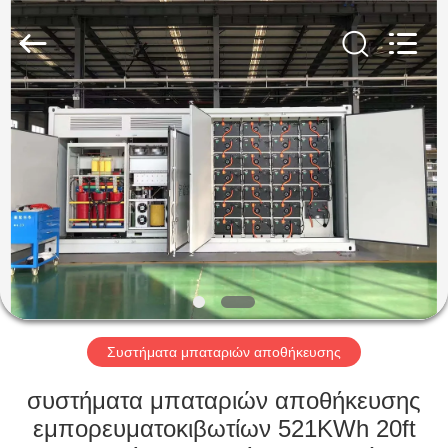
Soundon
New
Energy
Technology
Co,.Ltd..
All
Rights
Reserved.
ΣΠΊΤΙ
ΠΡΟΪΌΝΤΑ
ΕΜΦΆΝΙΣΗ
VR
ΠΕΡΊΠΟΥ
ΕΜΕΊΣ
Συστήματα μπαταριών αποθήκευσης
συστήματα μπαταριών αποθήκευσης
ΓΎΡΟΣ
εμπορευματοκιβωτίων 521KWh 20ft