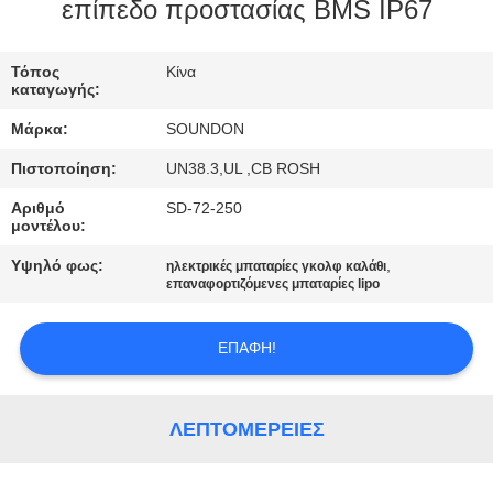
ΕΡΓΟΣΤΑΣΊΩΝ
επίπεδο προστασίας BMS IP67
ΠΟΙΟΤΙΚΌΣ
Τόπος
Κίνα
καταγωγής:
ΈΛΕΓΧΟΣ
Μάρκα:
SOUNDON
Πιστοποίηση:
UN38.3,UL ,CB ROSH
ΜΑΣ
Αριθμό
SD-72-250
ΕΛΆΤΕ
μοντέλου:
ΣΕ
Υψηλό φως:
,
ηλεκτρικές μπαταρίες γκολφ καλάθι
ΕΠΑΦΉ
επαναφορτιζόμενες μπαταρίες lipo
ΜΕ
ΕΠΑΦΉ!
ΖΗΤΉΣΤΕ
ΈΝΑ
ΛΕΠΤΟΜΈΡΕΙΕΣ
ΑΠΌΣΠΑΣΜΑ