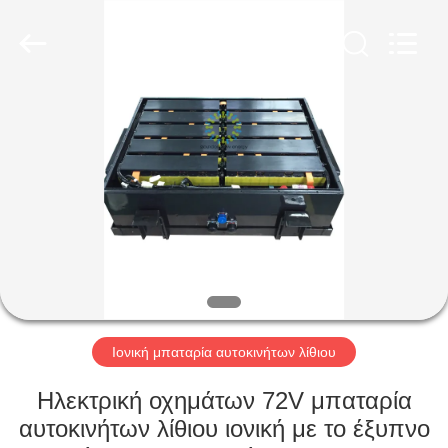
Soundon
New
Energy
Technology
Co,.Ltd..
All
Rights
Reserved.
ΣΠΊΤΙ
ΠΡΟΪΌΝΤΑ
ΕΜΦΆΝΙΣΗ
VR
ΠΕΡΊΠΟΥ
ΕΜΕΊΣ
Ιονική μπαταρία αυτοκινήτων λίθιου
Ηλεκτρική οχημάτων 72V μπαταρία
ΓΎΡΟΣ
αυτοκινήτων λίθιου ιονική με το έξυπνο