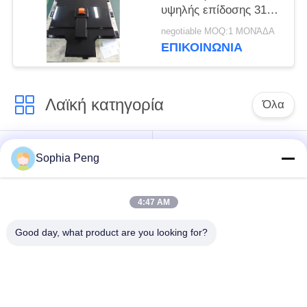
υψηλής επίδοσης 314V
100Ah για τα
negotiable MOQ:1 ΜΟΝΆΔΑ
ηλεκτρικά φορτηγά/
ΕΠΙΚΟΙΝΩΝΊΑ
ηλεκτρικό Sannitation
Λαϊκή κατηγορία
Όλα
Συστήματα
Ηλεκτρική μπαταρία
Sophia Peng
μπαταριών
μοτοσικλετών
αποθήκευσης
4:47 AM
ντουλάπι
Good day, what product are you looking for?
αποθήκευσης
Μπαταρία NMC
ενέργειας
Ηλεκτρικές
Ηλεκτρική μπαταρία