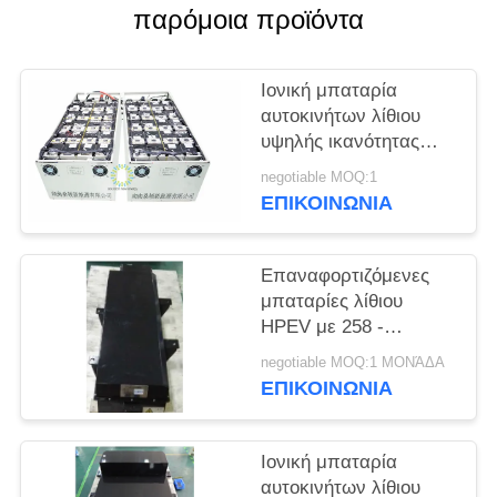
παρόμοια προϊόντα
SITEMAP
Ιονική μπαταρία
ΠΟΛΙΤΙΚΉ
αυτοκινήτων λίθιου
υψηλής ικανότητας
ΑΠΟΡΡΉΤΟΥ
64V 400Ah για το
negotiable MOQ:1
ηλεκτρικό αυτοκίνητο/
ΕΠΙΚΟΙΝΩΝΊΑ
την ηλεκτρικά
βάρκα/Forklift
Επαναφορτιζόμενες
μπαταρίες λίθιου
HPEV με 258 -
λειτουργώντας σειρά
negotiable MOQ:1 ΜΟΝΆΔΑ
ROSH UL τάσης
ΕΠΙΚΟΙΝΩΝΊΑ
361.2V
Ιονική μπαταρία
αυτοκινήτων λίθιου