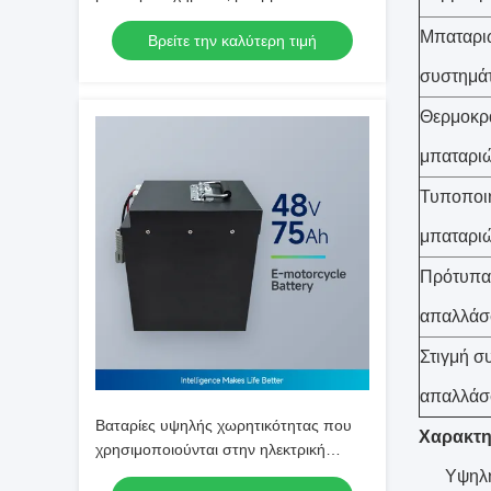
και 3ετή εγγύηση
Μπαταριώ
Βρείτε την καλύτερη τιμή
συστημά
Θερμοκρ
μπαταρι
Τυποποι
μπαταρι
Πρότυπα
απαλλάσ
Στιγμή 
απαλλάσσ
Βαταρίες υψηλής χωρητικότητας που
Χαρακτη
χρησιμοποιούνται στην ηλεκτρική
μπαταρία μοτοσυκλέτας NCM48V75Ah
Υψηλή