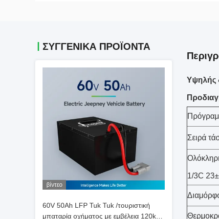
ΣΥΓΓΕΝΙΚΆ ΠΡΟΪΌΝΤΑ
Περιγ
Υψηλής 
Προδιαγ
Πρόγραμ
Σειρά τά
Ολόκληρ
1/3C 23
βίντεο
Διαμόρφ
60V 50Ah LFP Tuk Tuk /τουριστική
Θερμοκρ
μπαταρία οχήματος με εμβέλεια 120km