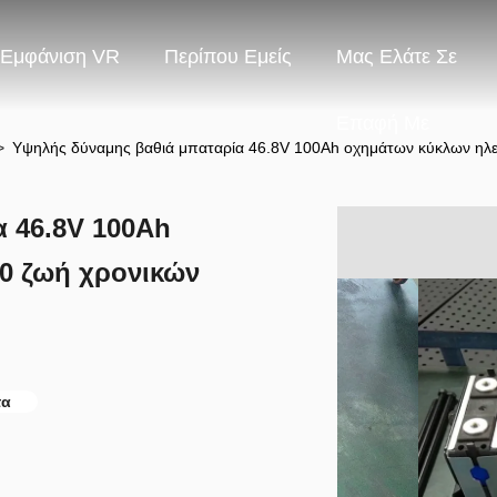
Εμφάνιση VR
Περίπου Εμείς
Μας Ελάτε Σε
Επαφή Με
>
Υψηλής δύναμης βαθιά μπαταρία 46.8V 100Ah οχημάτων κύκλων ηλε
 46.8V 100Ah
0 ζωή χρονικών
τα