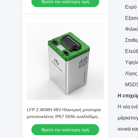
Βρείτε την καλύτερη τιμή
12.5A Max Charging Current
Ευρύ 
Εξασφ
Φιλικ
Σταθε
Ελεύθ
Υψηλό
Λίγος
MSDS,
Η επιχεί
Η νέα ενέ
LFP 2.4KWH 48V Ηλεκτρική μπαταρία
μοτοσυκλέτας IP67 50Ah εναλλάξιμη
μάρκετιν
μπαταρία για ντουλάπι ανταλλαγής
ιονικά κα
Βρείτε την καλύτερη τιμή