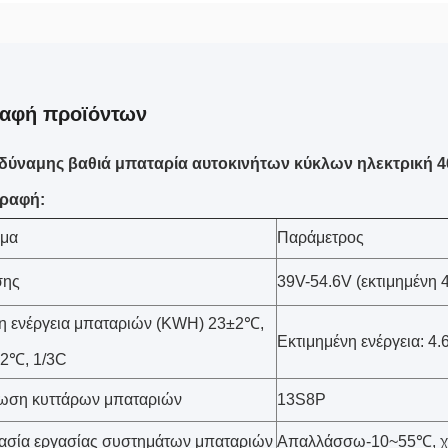
ραφή προϊόντων
δύναμης βαθιά μπαταρία αυτοκινήτων κύκλων ηλεκτρική 4
ραφή:
μα
Παράμετρος
σης
39V-54.6V (εκτιμημένη 
η ενέργεια μπαταριών (KWH) 23±2℃,
Εκτιμημένη ενέργεια: 4
±2℃, 1/3C
ωση κυττάρων μπαταριών
13S8P
ασία εργασίας συστημάτων μπαταριών
Απαλλάσσω-10~55℃, 