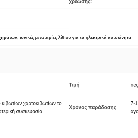
χρέωσης:
,
οχημάτων
ιονικές μπαταρίες λίθιου για τα ηλεκτρικά αυτοκίνητα
Τιμή
neg
ο κιβωτίων χαρτοκιβωτίων το
7-1
Χρόνος παράδοσης
ξωτερική συσκευασία
αγ