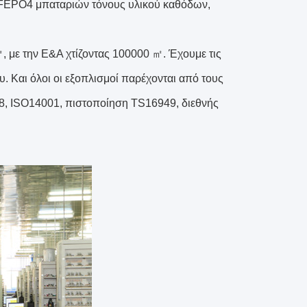
IFEPO4 μπαταριών τόνους υλικού καθόδων,
, με την Ε&Α χτίζοντας 100000 ㎡. Έχουμε τις
. Και όλοι οι εξοπλισμοί παρέχονται από τους
8, ISO14001, πιστοποίηση TS16949, διεθνής