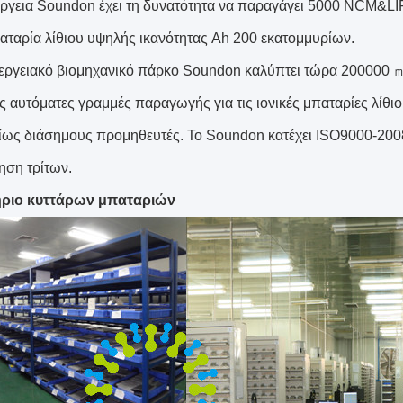
έργεια Soundon έχει τη δυνατότητα να παραγάγει 5000 NCM&L
παταρία λίθιου υψηλής ικανότητας Ah 200 εκατομμυρίων.
νεργειακό βιομηχανικό πάρκο Soundon καλύπτει τώρα 200000 ㎡
 αυτόματες γραμμές παραγωγής για τις ιονικές μπαταρίες λίθιου
ως διάσημους προμηθευτές. Το Soundon κατέχει ISO9000-200
ηση τρίτων.
ριο κυττάρων μπαταριών