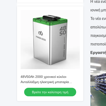
Η νέα εν
ιονική μ
Το νέο ε
απολύτως
παγκοσμί
πιστοποί
Εργαστή
48V50Ah 2000 χρονικοί κύκλοι
Ανταλλάξιμη ηλεκτρική μπαταρία
μοτοσυκλέτας για συστήματα
Βρείτε την καλύτερη τιμή
ανταλλαγής μοτοσυκλέτας