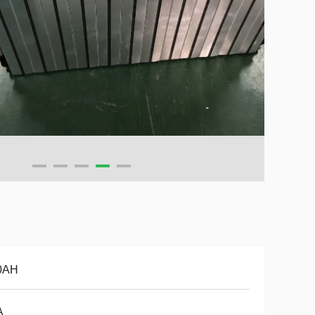
0AH
A