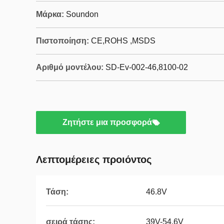
Μάρκα:
Soundon
Πιστοποίηση:
CE,ROHS ,MSDS
Αριθμό μοντέλου:
SD-Ev-002-46,8100-02
Ζητήστε μια προσφορά
Λεπτομέρειες προιόντος
Τάση:
46.8V
σειρά τάσης:
39V-54.6V