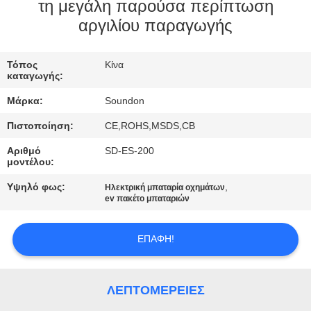
ΕΡΓΟΣΤΑΣΊΩΝ
τη μεγάλη παρούσα περίπτωση
αργιλίου παραγωγής
ΠΟΙΟΤΙΚΌΣ
Τόπος
Κίνα
ΈΛΕΓΧΟΣ
καταγωγής:
Μάρκα:
Soundon
ΜΑΣ
Πιστοποίηση:
CE,ROHS,MSDS,CB
ΕΛΆΤΕ
Αριθμό
SD-ES-200
ΣΕ
μοντέλου:
ΕΠΑΦΉ
Υψηλό φως:
,
Ηλεκτρική μπαταρία οχημάτων
ev πακέτο μπαταριών
ΜΕ
ΕΠΑΦΉ!
ΖΗΤΉΣΤΕ
ΈΝΑ
ΛΕΠΤΟΜΈΡΕΙΕΣ
ΑΠΌΣΠΑΣΜΑ