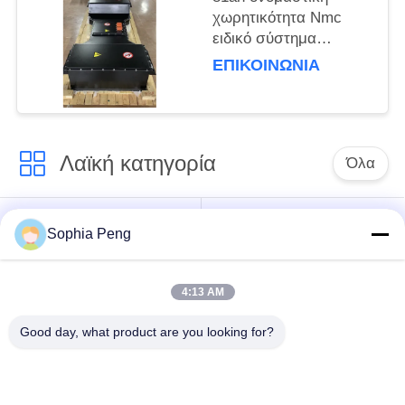
χωρητικότητα Nmc
ειδικό σύστημα
μπαταρίας οχημάτων
ΕΠΙΚΟΙΝΩΝΊΑ
για ηλεκτρικά
ρυμουλκούμενα και
φορτηγά
Λαϊκή κατηγορία
Όλα
Συστήματα
Ηλεκτρική μπαταρία
Sophia Peng
μπαταριών
μοτοσικλετών
αποθήκευσης
4:13 AM
ντουλάπι
Good day, what product are you looking for?
αποθήκευσης
Μπαταρία NMC
ενέργειας