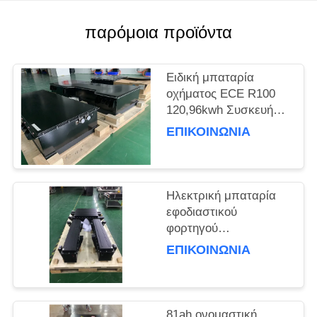
SITEMAP
παρόμοια προϊόντα
ΠΟΛΙΤΙΚΉ
Ειδική μπαταρία
ΑΠΟΡΡΉΤΟΥ
οχήματος ECE R100
120,96kwh Συσκευή
μπαταριών ιόντων
ΕΠΙΚΟΙΝΩΝΊΑ
λιθίου για ηλεκτρικό
φορτηγό
σκουπιδοκαθαριστή
Ηλεκτρική μπαταρία
εφοδιαστικού
φορτηγού
επαναφορτιζόμενο
ΕΠΙΚΟΙΝΩΝΊΑ
41kwh κύτταρο
τσάντας με
τυποποιημένη τάση
321.2V
81ah ονομαστική