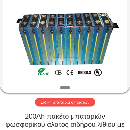
Soundon
New
Energy
Technology
Co,.Ltd..
All
Rights
Reserved.
ΣΠΊΤΙ
ΠΡΟΪΌΝΤΑ
ΕΜΦΆΝΙΣΗ
VR
ΠΕΡΊΠΟΥ
ΕΜΕΊΣ
Ειδική μπαταρία οχημάτων
200Ah πακέτο μπαταριών
ΓΎΡΟΣ
φωσφορικού άλατος σιδήρου λίθιου με