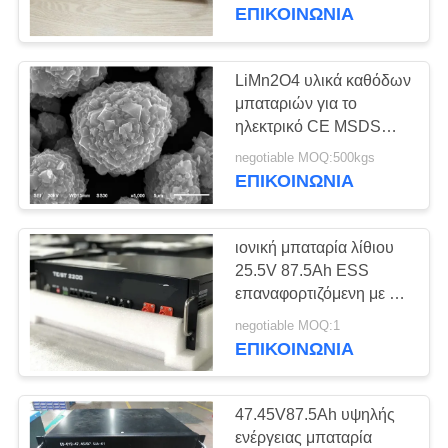
ΕΡΓΟΣΤΑΣΊΩΝ
RS485 ραφιών χάλυβα
ΕΠΙΚΟΙΝΩΝΊΑ
2U
ΠΟΙΟΤΙΚΌΣ
LiMn2O4 υλικά καθόδων
ΈΛΕΓΧΟΣ
μπαταριών για το
ηλεκτρικό CE MSDS
ΠΟΝΙ πακέτων
ΜΑΣ
negotiable MOQ:500kgs
μπαταριών ποδηλάτων
ΕΠΙΚΟΙΝΩΝΊΑ
ΕΛΆΤΕ
ΣΕ
ιονική μπαταρία λίθιου
ΕΠΑΦΉ
25.5V 87.5Ah ESS
ΜΕ
επαναφορτιζόμενη με 5
έτη εξουσιοδότησης
negotiable MOQ:1
ΕΠΙΚΟΙΝΩΝΊΑ
ΖΗΤΉΣΤΕ
ΈΝΑ
47.45V87.5Ah υψηλής
ΑΠΌΣΠΑΣΜΑ
ενέργειας μπαταρία