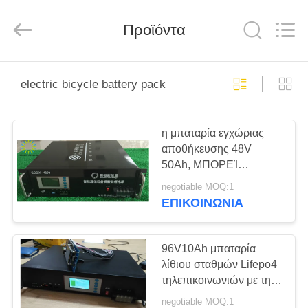
Soundon
New
Energy
Technology
Προϊόντα
Co,.Ltd..
All
Rights
Reserved.
ΣΠΊΤΙ
electric bicycle battery pack
ΠΡΟΪΌΝΤΑ
η μπαταρία εγχώριας
αποθήκευσης 48V
ΕΜΦΆΝΙΣΗ
50Ah, ΜΠΟΡΕΊ
VR
επικοινωνία φορτίζοντας
negotiable MOQ:1
τα πακέτα μπαταριών
ΕΠΙΚΟΙΝΩΝΊΑ
Lifepo4
ΠΕΡΊΠΟΥ
ΕΜΕΊΣ
96V10Ah μπαταρία
λίθιου σταθμών Lifepo4
τηλεπικοινωνιών με την
ΓΎΡΟΣ
επικοινωνία επίδειξης
negotiable MOQ:1