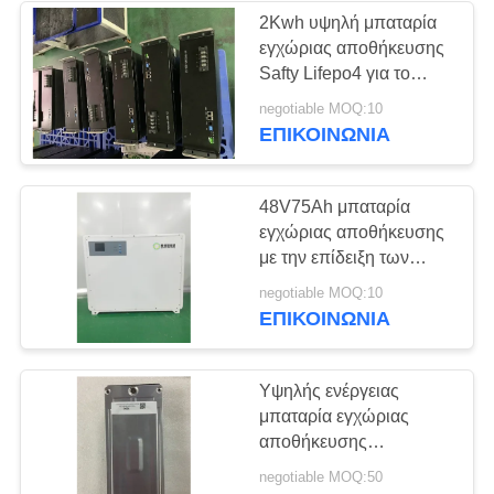
2Kwh υψηλή μπαταρία
εγχώριας αποθήκευσης
Safty Lifepo4 για το
sataion βάσεων
negotiable MOQ:10
τηλεπικοινωνιών, UPS,
ΕΠΙΚΟΙΝΩΝΊΑ
ενεργειακή αποθήκευση
σπιτιών
48V75Ah μπαταρία
εγχώριας αποθήκευσης
με την επίδειξη των
οδηγήσεων και υψηλή
negotiable MOQ:10
ενέργεια για την
ΕΠΙΚΟΙΝΩΝΊΑ
αποθήκευση εγχώριας
ενέργειας
Υψηλής ενέργειας
μπαταρία εγχώριας
αποθήκευσης
πυκνότητας 87.5Ah
negotiable MOQ:50
NMC με το