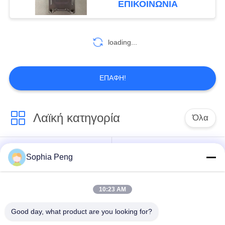
ΕΠΙΚΟΙΝΩΝΊΑ
πιστοποιητικό UL και
ARAI για την ηλεκτρική
αποθήκευση οχημάτων
loading...
και ενέργειας
ΕΠΑΦΉ!
Λαϊκή κατηγορία
Όλα
Συστήματα
Sophia Peng
Ηλεκτρική μπαταρία
μπαταριών
μοτοσικλετών
αποθήκευσης
10:23 AM
ντουλάπι
Good day, what product are you looking for?
αποθήκευσης
Μπαταρία NMC