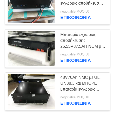
εγχώριας αποθήκευσης
SITEMAP
πυκνότητας με την
negotiable MOQ:50
εξουσιοδότηση ετών 5-
ΕΠΙΚΟΙΝΩΝΊΑ
10 και τη μακρύτερη ζωή
ΠΟΛΙΤΙΚΉ
κύκλων
ΑΠΟΡΡΉΤΟΥ
Μπαταρία εγχώριας
αποθήκευσης
25.55V87.5AH NCM με
την υψηλής ενέργειας
negotiable MOQ:50
πυκνότητα και
ΕΠΙΚΟΙΝΩΝΊΑ
πιστοποιητικό UL για το
UPS, κέντρο στοιχείων
48V70Ah NMC με UL,
UN38.3 και ΜΠΟΡΕΊ
μπαταρία εγχώριας
αποθήκευσης
negotiable MOQ:10
επικοινωνίας για το UPS
ΕΠΙΚΟΙΝΩΝΊΑ