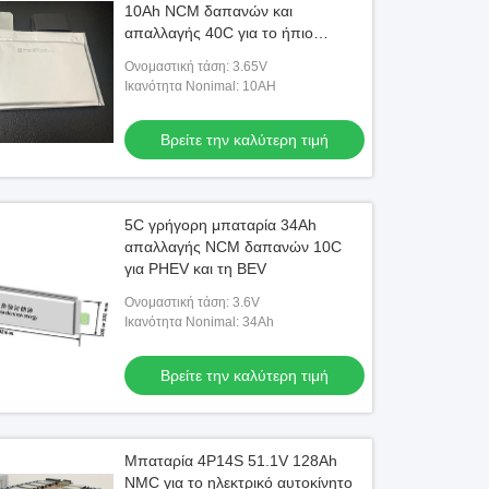
10Ah NCM δαπανών και
απαλλαγής 40C για το ήπιο
υβριδικό όχημα
Ονομαστική τάση: 3.65V
Ικανότητα Nonimal: 10AH
Βρείτε την καλύτερη τιμή
5C γρήγορη μπαταρία 34Ah
απαλλαγής NCM δαπανών 10C
για PHEV και τη BEV
Ονομαστική τάση: 3.6V
Ικανότητα Nonimal: 34Ah
Βρείτε την καλύτερη τιμή
Μπαταρία 4P14S 51.1V 128Ah
NMC για το ηλεκτρικό αυτοκίνητο