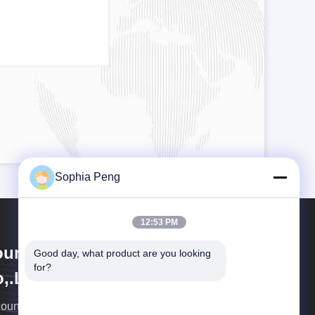
Sophia Peng
12:53 PM
oundon New Energy Technology
Good day, what product are you looking 
for?
,.Ltd.
oundon New Energ είναι κατασκευαστής κυψελών