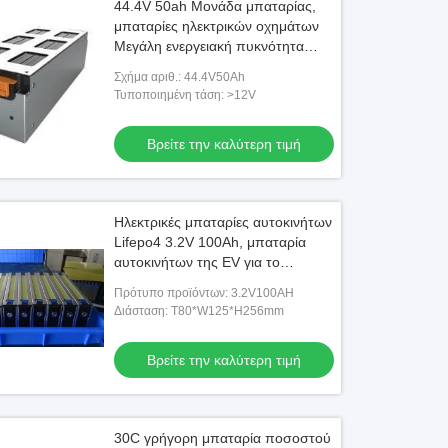
44.4V 50ah Μονάδα μπαταρίας,
μπαταρίες ηλεκτρικών οχημάτων
Μεγάλη ενεργειακή πυκνότητα
260wh/Kg
Σχήμα αριθ.: 44.4V50Ah
Τυποποιημένη τάση: >12V
Βρείτε την καλύτερη τιμή
Ηλεκτρικές μπαταρίες αυτοκινήτων
Lifepo4 3.2V 100Ah, μπαταρία
αυτοκινήτων της EV για το
ηλεκτρικό τροφοδοτημένο
Πρότυπο προϊόντων: 3.2V100AH
λεωφορείο
Διάσταση: T80*W125*H256mm
Βρείτε την καλύτερη τιμή
30C γρήγορη μπαταρία ποσοστού