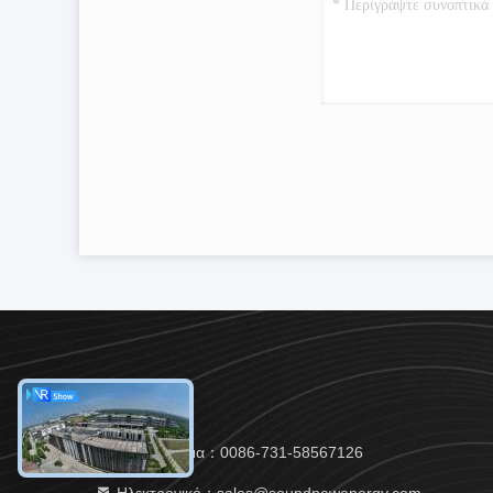
Τηλεφώνημα：0086-731-58567126