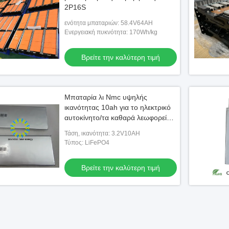
2P16S
ενότητα μπαταριών: 58.4V64AH
Ενεργειακή πυκνότητα: 170Wh/kg
Βρείτε την καλύτερη τιμή
Μπαταρία λι Nmc υψηλής
ικανότητας 10ah για το ηλεκτρικό
αυτοκίνητο/τα καθαρά λεωφορεία,
μακράς διαρκείας χρήση
Τάση, ικανότητα: 3.2V10AH
Τύπος: LiFePO4
Βρείτε την καλύτερη τιμή