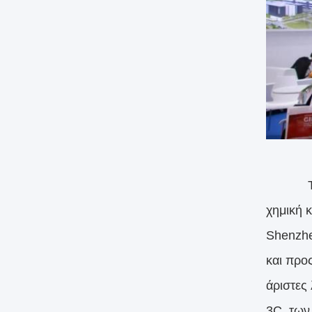
Τη 14η 
χημική 
Shenzhe
και προς
άριστες
3C, των