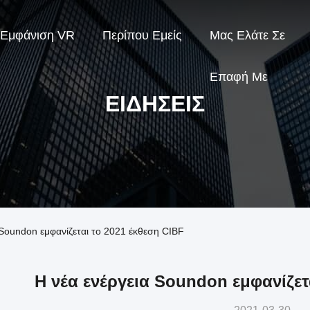
Εμφάνιση VR
Περίπου Εμείς
Μας Ελάτε Σε
Επαφή Με
ΕΙΔΉΣΕΙΣ
α Soundon εμφανίζεται το 2021 έκθεση CIBF
Η νέα ενέργεια Soundon εμφανίζετ