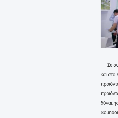
Σε αυτή
και στο
προϊόντ
προϊόντ
δύναμης
Soundon