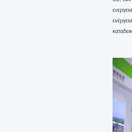
ενεργει
ενέργει
καταδει