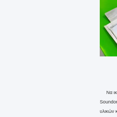
Να ικαν
Soundon
υλικών 