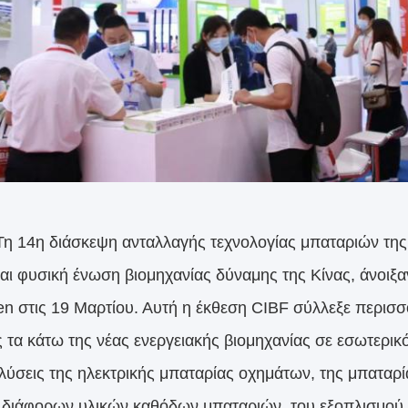
διάσκεψη ανταλλαγής τεχνολογίας μπαταριών της Κίν
και φυσική ένωση βιομηχανίας δύναμης της Κίνας, άνοιξ
n στις 19 Μαρτίου. Αυτή η έκθεση CIBF σύλλεξε περισ
 τα κάτω της νέας ενεργειακής βιομηχανίας σε εσωτερικό 
 λύσεις της ηλεκτρικής μπαταρίας οχημάτων, της μπαταρ
 διάφορων υλικών καθόδων μπαταριών, του εξοπλισμού 