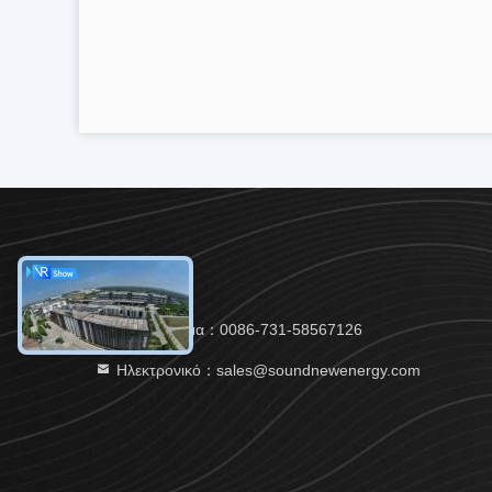
Τηλεφώνημα：0086-731-58567126
Ηλεκτρονικό：sales@soundnewenergy.com