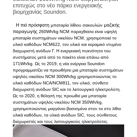
ΕΡΓΟΣΤΑΣΊΩΝ
επιτυχώς στο νέο πάρκο ενεργειακής
βιομηχανίας Soundon.
ΠΟΙΟΤΙΚΌΣ
Η πιό πρόσφατη
μαζικής
μπαταρία λίθιου σακουλών
ΈΛΕΓΧΟΣ
παραγωγής
260Wh/kg NCM παραχθείσα είναι υψηλή
μπαταρία συστημάτων νικελίου NCM, χρησιμοποιεί το
υλικό καθόδων NCM622, τον υλικό και κεραμικό ντυμένο
ΜΑΣ
διαχωριστή ανόδων Γ. Η ενεργειακή πυκνότητα του
συστήματος μετά από το πακέτο είναι επάνω από
ΕΛΆΤΕ
171Wh/kg. Ως το 2019, η νέα ενέργεια Soundon
ΣΕ
προγραμματίζει να προωθήσει μια μπαταρία συστημάτων
υψηλός-νικελίου NCM 300Wh/kg χρησιμοποιώντας το
ΕΠΑΦΉ
υλικό καθόδων NCA/NCM811, τον υλικό, σύνθετο
ΜΕ
διαχωριστή ανόδων SIC και το λειτουργικό ηλεκτρολύτη.
Ως το 2020, η θέλησή της προωθεί μια μπαταρία
συστημάτων υψηλός-νικελίου NCM 350Wh/kg,
ΖΗΤΉΣΤΕ
χρησιμοποιώντας μαγγάνιο-βασισμένα στον τα στο λίθιο
υλικά καθόδων, τα υλικά ανόδων SIC, τους σύνθετους
ΈΝΑ
διαχωριστές και τους λειτουργικούς ηλεκτρολύτες.
ΑΠΌΣΠΑΣΜΑ