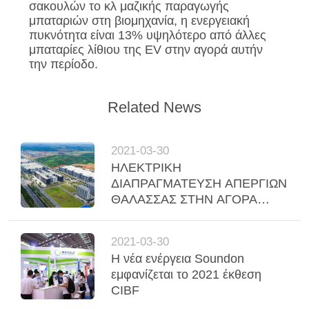
σακουλών το κλ μαζικής παραγωγής
μπαταριών στη βιομηχανία, η ενεργειακή
πυκνότητα είναι 13% υψηλότερο από άλλες
μπαταρίες λίθιου της EV στην αγορά αυτήν
την περίοδο.
Related News
2021-03-30
ΗΛΕΚΤΡΙΚΗ
ΔΙΑΠΡΑΓΜΑΤΕΥΣΗ ΑΠΕΡΓΙΩΝ
ΘΑΛΑΣΣΑΣ ΣΤΗΝ ΑΓΟΡΑ
1.000 ΗΛΕΚΤΡΙΚΑ ΣΥΝΟΛΑ
ΜΠΑΤΑΡΙΩΝ ΕΜΠΟΡΙΚΩΝ
2021-03-30
ΟΧΗΜΑΤΩΝ ΑΠΟ ΤΗ ΝΈΑ CO.
Η νέα ενέργεια Soundon
ΕΝΕΡΓΕΙΑΚΉΣ
εμφανίζεται το 2021 έκθεση
ΤΕΧΝΟΛΟΓΊΑΣ SOUNDON.
CIBF