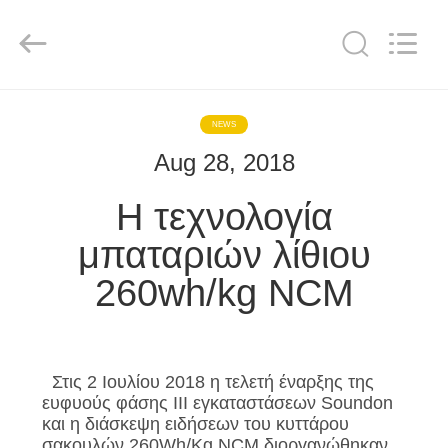
Soundon
New
Energy
Technology
Co,.Ltd..
All
Rights
Reserved.
ΣΠΊΤΙ
NEWS
Aug 28, 2018
ΠΡΟΪΌΝΤΑ
Η τεχνολογία
ΕΜΦΆΝΙΣΗ
μπαταριών λίθιου
VR
260wh/kg NCM
ΠΕΡΊΠΟΥ
ΕΜΕΊΣ
Στις 2 Ιουλίου 2018 η τελετή έναρξης της
ευφυούς
φάσης ΙΙΙ
εγκαταστάσεων Soundon
ΓΎΡΟΣ
και η διάσκεψη ειδήσεων του κυττάρου
σακουλών 260Wh/Kg NCM διοργανώθηκαν