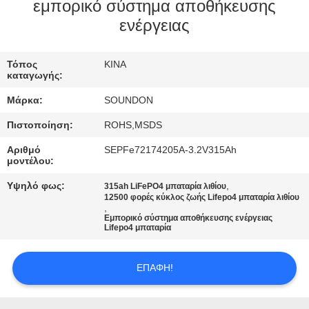
ΕΡΓΟΣΤΑΣΊΩΝ
εμπορικό σύστημα αποθήκευσης
ενέργειας
ΠΟΙΟΤΙΚΌΣ
Τόπος
ΚΙΝΑ
ΈΛΕΓΧΟΣ
καταγωγής:
Μάρκα:
SOUNDON
ΜΑΣ
Πιστοποίηση:
ROHS,MSDS
ΕΛΆΤΕ
Αριθμό
SEPFe72174205A-3.2V315Ah
ΣΕ
μοντέλου:
ΕΠΑΦΉ
Υψηλό φως:
,
315ah LiFePO4 μπαταρία λιθίου
12500 φορές κύκλος ζωής Lifepo4 μπαταρία λιθίου
ΜΕ
,
Εμπορικό σύστημα αποθήκευσης ενέργειας
Lifepo4 μπαταρία
ΖΗΤΉΣΤΕ
ΈΝΑ
ΕΠΑΦΉ!
ΑΠΌΣΠΑΣΜΑ