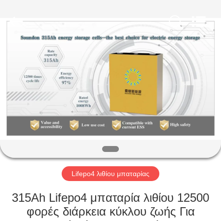
Soundon
New
Energy
Technology
Co,.Ltd..
All
Rights
Reserved.
ΣΠΊΤΙ
ΠΡΟΪΌΝΤΑ
ΕΜΦΆΝΙΣΗ
VR
ΠΕΡΊΠΟΥ
ΕΜΕΊΣ
Lifepo4 λιθίου μπαταρίας
315Ah Lifepo4 μπαταρία λιθίου 12500
ΓΎΡΟΣ
φορές διάρκεια κύκλου ζωής Για