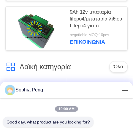
9Ah 12v μπαταρία
lifepo4/μπαταρία λίθιου
Lifepo4 για το
ηλεκτρικό βάρος
negotiable MOQ:10pcs
εκκινητών 1.2KG
ΕΠΙΚΟΙΝΩΝΊΑ
μοτοσικλετών
Λαϊκή κατηγορία
Όλα
Συστήματα
Ηλεκτρική μπαταρία
Sophia Peng
μπαταριών
μοτοσικλετών
αποθήκευσης
10:00 AM
ντουλάπι
Good day, what product are you looking for?
αποθήκευσης
Μπαταρία NMC
ενέργειας