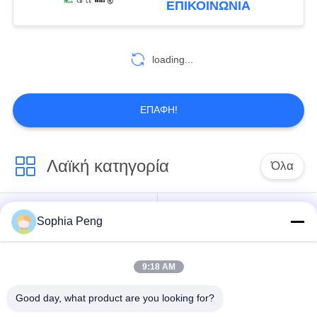
ΕΠΙΚΟΙΝΩΝΊΑ
αποθήκευσης
πλέγματος
loading...
ΕΠΑΦΉ!
Λαϊκή κατηγορία
Όλα
Συστήματα
Sophia Peng
Ηλεκτρική μπαταρία
μπαταριών
μοτοσικλετών
αποθήκευσης
9:18 AM
ντουλάπι
Good day, what product are you looking for?
αποθήκευσης
Μπαταρία NMC