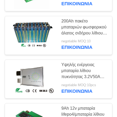
ΕΡΓΟΣΤΑΣΊΩΝ
εκκινητή αυτοκινήτων/
ΕΠΙΚΟΙΝΩΝΊΑ
άλματος/τον ηλιακό
οδηγημένο φωτισμό
ΠΟΙΟΤΙΚΌΣ
200Ah πακέτο
ΈΛΕΓΧΟΣ
μπαταριών φωσφορικού
άλατος σιδήρου λίθιου
με τη μεγάλη παρούσα
ΜΑΣ
negotiable MOQ:10
περίπτωση αργιλίου
ΕΠΙΚΟΙΝΩΝΊΑ
ΕΛΆΤΕ
παραγωγής
ΣΕ
Υψηλής ενέργειας
ΕΠΑΦΉ
μπαταρία λίθιου
ΜΕ
πυκνότητας 3.2V50AH
Lifepo4 για τα ηλεκτρικά
negotiable MOQ:10pcs
οχήματα, UPS
ΕΠΙΚΟΙΝΩΝΊΑ
ΖΗΤΉΣΤΕ
ΈΝΑ
9Ah 12v μπαταρία
ΑΠΌΣΠΑΣΜΑ
lifepo4/μπαταρία λίθιου