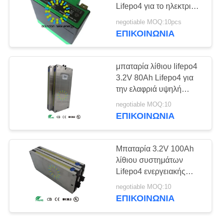
Lifepo4 για το ηλεκτρικό
SITEMAP
βάρος εκκινητών 1.2KG
negotiable MOQ:10pcs
μοτοσικλετών
ΕΠΙΚΟΙΝΩΝΊΑ
ΠΟΛΙΤΙΚΉ
ΑΠΟΡΡΉΤΟΥ
μπαταρία λίθιου lifepo4
3.2V 80Ah Lifepo4 για
την ελαφριά υψηλή
επίδοση έκτακτης
negotiable MOQ:10
ανάγκης
ΕΠΙΚΟΙΝΩΝΊΑ
Μπαταρία 3.2V 100Ah
λίθιου συστημάτων
Lifepo4 ενεργειακής
αποθήκευσης με την
negotiable MOQ:10
πυκνότητα υψηλής
ΕΠΙΚΟΙΝΩΝΊΑ
ικανότητας