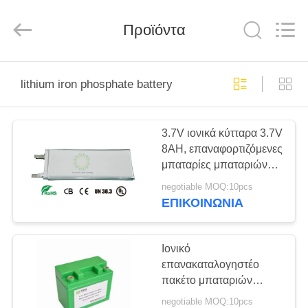
Soundon
New
Energy
Technology
Προϊόντα
Co,.Ltd..
All
Rights
Reserved.
ΣΠΊΤΙ
lithium iron phosphate battery
ΠΡΟΪΌΝΤΑ
3.7V ιονικά κύτταρα 3.7V
8AH, επαναφορτιζόμενες
ΕΜΦΆΝΙΣΗ
μπαταρίες μπαταριών
VR
λίθιου φωσφορικού
negotiable MOQ:10pcs
άλατος σιδήρου λίθιου
ΕΠΙΚΟΙΝΩΝΊΑ
ΠΕΡΊΠΟΥ
ΕΜΕΊΣ
Ιονικό
επανακαταλογηστέο
πακέτο μπαταριών
ΓΎΡΟΣ
λίθιου για τον ηλεκτρικό
negotiable MOQ:10pcs