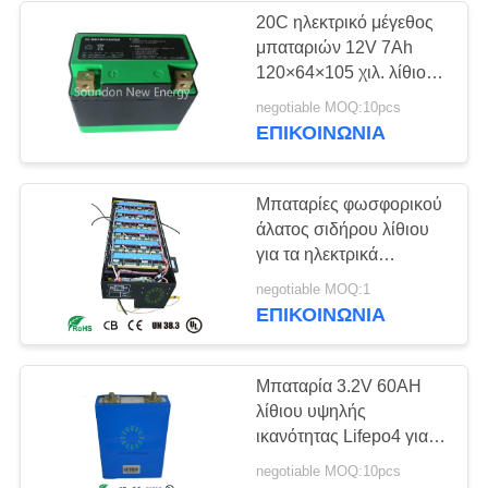
20C ηλεκτρικό μέγεθος
μπαταριών 12V 7Ah
120×64×105 χιλ. λίθιου
εκκινητών Lifepo4
negotiable MOQ:10pcs
Motorycle
ΕΠΙΚΟΙΝΩΝΊΑ
Μπαταρίες φωσφορικού
άλατος σιδήρου λίθιου
για τα ηλεκτρικά
οχήματα/το ηλεκτρικά
negotiable MOQ:1
αυτοκίνητο/το ηλιακό
ΕΠΙΚΟΙΝΩΝΊΑ
σύστημα μπαταριών
Μπαταρία 3.2V 60AH
λίθιου υψηλής
ικανότητας Lifepo4 για
από το σύστημα
negotiable MOQ:10pcs
ενεργειακής