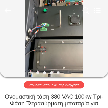
Soundon
New
Energy
Technology
Co,.Ltd..
All
Rights
Reserved.
ΣΠΊΤΙ
ΠΡΟΪΌΝΤΑ
ΕΜΦΆΝΙΣΗ
VR
ΠΕΡΊΠΟΥ
ΕΜΕΊΣ
ντουλάπι αποθήκευσης ενέργειας
Ονομαστική τάση 380 VAC 100kw Τρι-
ΓΎΡΟΣ
Φάση Τετρασύρματη μπαταρία για