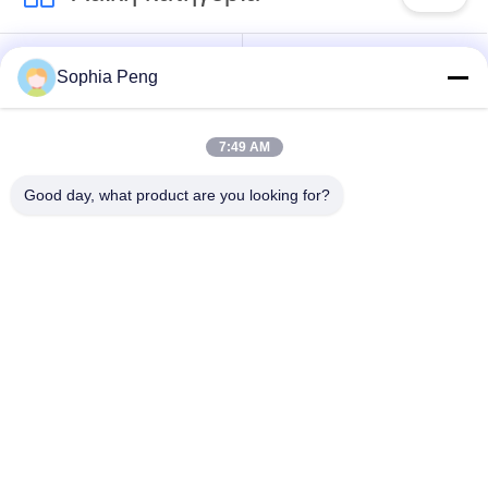
Συστήματα
Ηλεκτρική μπαταρία
Sophia Peng
μπαταριών
μοτοσικλετών
αποθήκευσης
7:49 AM
ντουλάπι
Good day, what product are you looking for?
αποθήκευσης
Μπαταρία NMC
ενέργειας
Ηλεκτρικές
Ηλεκτρική μπαταρία
μπαταρίες οχημάτων
φορτηγών
Υπηρεσία
ανταλλαγής
Μπαταρία ESS
μπαταριών