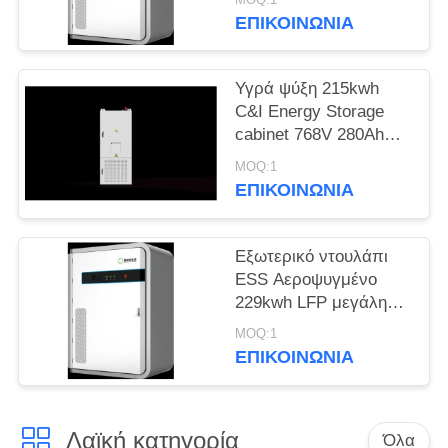
ενέργειας για κέντρα
ΕΠΙΚΟΙΝΩΝΊΑ
SITEMAP
δεδομένων
Υγρά ψύξη 215kwh
ΠΟΛΙΤΙΚΉ
C&I Energy Storage
ΑΠΟΡΡΉΤΟΥ
cabinet 768V 280Ah
σύστημα για ηλιακή
MOQ:1
φωτοβολταϊκή
ΕΠΙΚΟΙΝΩΝΊΑ
ενέργεια
Εξωτερικό ντουλάπι
ESS Αεροψυγμένο
229kwh LFP μεγάλη
χωρητικότητα για
MOQ:1
αποθήκευση ενέργειας
ΕΠΙΚΟΙΝΩΝΊΑ
πάρκου και εφεδρική
παροχή ρεύματος
Λαϊκή κατηγορία
Όλα