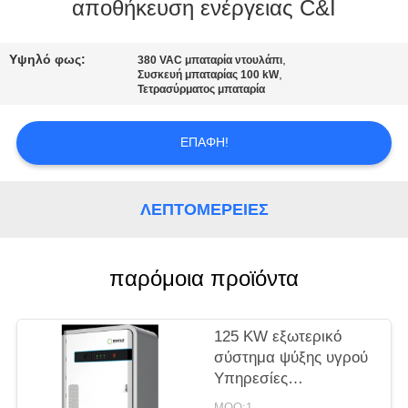
ΕΡΓΟΣΤΑΣΊΩΝ
αποθήκευση ενέργειας C&I
ΠΟΙΟΤΙΚΌΣ
Υψηλό φως:
,
380 VAC μπαταρία ντουλάπι
,
Συσκευή μπαταρίας 100 kW
ΈΛΕΓΧΟΣ
Τετρασύρματος μπαταρία
ΕΠΑΦΉ!
ΜΑΣ
ΕΛΆΤΕ
ΣΕ
ΛΕΠΤΟΜΈΡΕΙΕΣ
ΕΠΑΦΉ
ΜΕ
παρόμοια προϊόντα
ΖΗΤΉΣΤΕ
125 KW εξωτερικό
ΈΝΑ
σύστημα ψύξης υγρού
Υπηρεσίες
ΑΠΌΣΠΑΣΜΑ
αποθήκευσης
MOQ:1