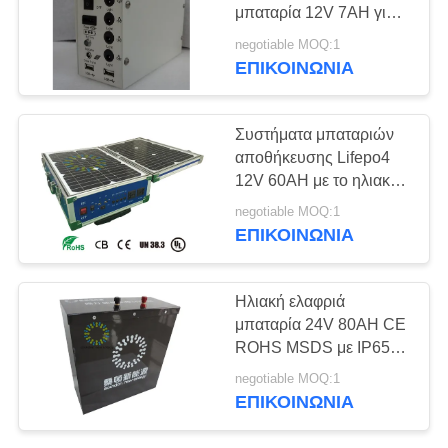
μπαταρία 12V 7AH για
SITEMAP
το σύστημα εγχώριου
negotiable MOQ:1
φωτισμού
ΕΠΙΚΟΙΝΩΝΊΑ
42
ΠΟΛΙΤΙΚΉ
Ηλεκτρικές
ΑΠΟΡΡΉΤΟΥ
Συστήματα μπαταριών
μπαταρίες
αποθήκευσης Lifepo4
12V 60AH με το ηλιακό
οχημάτων
πλαίσιο για το φορητό
negotiable MOQ:1
UPS
ΕΠΙΚΟΙΝΩΝΊΑ
37
Ηλιακή ελαφριά
Ηλεκτρική μπαταρία
μπαταρία 24V 80AH CE
ROHS MSDS με IP65
φορτηγών
για το φωτεινό
negotiable MOQ:1
σηματοδότη
ΕΠΙΚΟΙΝΩΝΊΑ