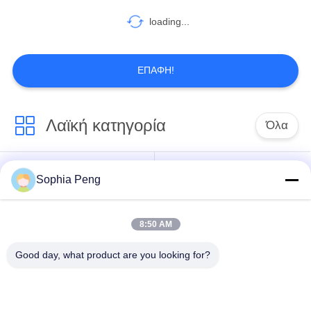
loading...
18
Υπηρεσία
ΕΠΑΦΉ!
ανταλλαγής
μπαταριών
Λαϊκή κατηγορία
Όλα
Συστήματα
Sophia Peng
Ηλεκτρική μπαταρία
25
μπαταριών
μοτοσικλετών
αποθήκευσης
Μπαταρία ESS
8:50 AM
ντουλάπι
Good day, what product are you looking for?
αποθήκευσης
Μπαταρία NMC
ενέργειας