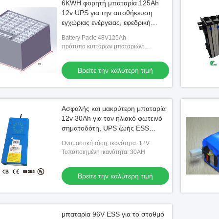
6KWH φορητή μπαταρία 125Ah
12v UPS για την αποθήκευση
εγχώριας ενέργειας, εφεδρική
παροχή ηλεκτρικού ρεύματος
Battery Pack: 48V125Ah
πρότυπο κυττάρων μπαταριών:
7688190-12.5Ah
Βρείτε την καλύτερη τιμή
Ασφαλής και μακρύτερη μπαταρία
12v 30Ah για τον ηλιακό φωτεινό
σηματοδότη, UPS ζωής ESS
κύκλων
Ονομαστική τάση, ικανότητα: 12V
Τυποποιημένη ικανότητα: 30AH
Βρείτε την καλύτερη τιμή
μπαταρία 96V ESS για το σταθμό