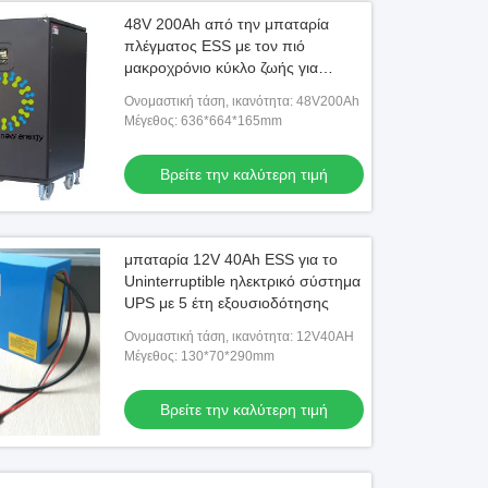
48V 200Ah από την μπαταρία
πλέγματος ESS με τον πιό
μακροχρόνιο κύκλο ζωής για
Towerships/τα κέντρα δεδομένων,
Ονομαστική τάση, ικανότητα: 48V200Ah
UPS
Μέγεθος: 636*664*165mm
Βρείτε την καλύτερη τιμή
μπαταρία 12V 40Ah ESS για το
Uninterruptible ηλεκτρικό σύστημα
UPS με 5 έτη εξουσιοδότησης
Ονομαστική τάση, ικανότητα: 12V40AH
Μέγεθος: 130*70*290mm
Βρείτε την καλύτερη τιμή