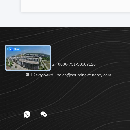
Τηλεφώνημα：0086-731-58567126
Ηλεκτρονικό：sales@soundnewenergy.com