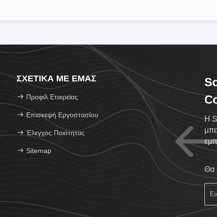
ΣΧΕΤΙΚΆ ΜΕ ΕΜΆΣ
S
Προφίλ Εταιρείας
Co
Επισκεψή Εργοστασίου
Η S
μπα
Έλεγχος Ποιότητας
εμπ
Sitemap
ess
Θα 