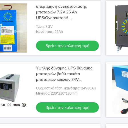
υπερτίμηση αντικατάστασης
μπαταριών 7.2V 25 Ah
UPS/Overcurrent/
βραχυκυκλώματος προστασία
Τάση: 7.2V
Ικανότητας: 25Ah
Βρείτε την καλύτερη τιμή
Υψηλής δύναμης UPS δύναμης
μπαταριών βαθύ πακέτο
μπαταριών κύκλων 24V
επανακαταλογηστέο
Ονομαστική τάση, ικανότητα: 24V30AH
Μέγεθος: 230*210*180mm
Βρείτε την καλύτερη τιμή