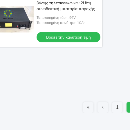
βάσης τηλεπικοινωνιών 2U/τη
συνοδευτική μπαταρία παροχής
ηλεκτρικού ρεύματος
Τυποποιημένη τάση: 96V
Τυποποιημένη ικανότητα: 10Ah
Βρείτε την καλύτερη τιμή
1