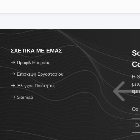
ΣΧΕΤΙΚΆ ΜΕ ΕΜΆΣ
S
Προφίλ Εταιρείας
Co
Επισκεψή Εργοστασίου
Η S
μπα
Έλεγχος Ποιότητας
εμπ
Sitemap
ess
Θα 