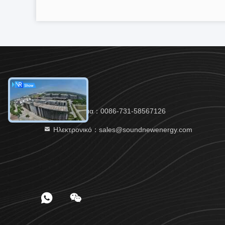
Τηλεφώνημα：0086-731-58567126
Ηλεκτρονικό：sales@soundnewenergy.com