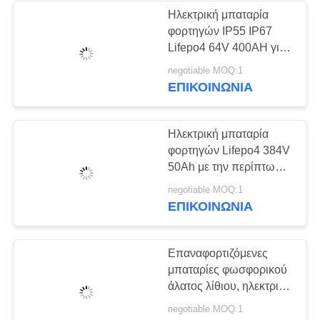
Ηλεκτρική μπαταρία
φορτηγών IP55 IP67
Lifepo4 64V 400AH για
το αυτοκίνητο Ε/τα
negotiable MOQ:1
φορτηγά Ε/το λεωφορείο
ΕΠΙΚΟΙΝΩΝΊΑ
Ε
Ηλεκτρική μπαταρία
φορτηγών Lifepo4 384V
50Ah με την περίπτωση
χάλυβα IP 65 για το
negotiable MOQ:1
ελαφρύ φορτηγό πόλεων
ΕΠΙΚΟΙΝΩΝΊΑ
Επαναφορτιζόμενες
μπαταρίες φωσφορικού
άλατος λίθιου, ηλεκτρική
φορτίου υψηλής
negotiable MOQ:1
ενέργειας πυκνότητα