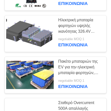
ΕΡΓΟΣΤΑΣΊΩΝ
λεωφορείο 6 μέτρων,
ΕΠΙΚΟΙΝΩΝΊΑ
βαθιά μπαταρία κύκλων
367.2V 200ah
ΠΟΙΟΤΙΚΌΣ
Ηλεκτρική μπαταρία
ΈΛΕΓΧΟΣ
φορτηγών υψηλής
ικανότητας 326.4V
180Ah Lifepo4 για το
ΜΑΣ
negotiable MOQ:1
ηλεκτρικό λογιστικό
ΕΠΙΚΟΙΝΩΝΊΑ
ΕΛΆΤΕ
όχημα
ΣΕ
Πακέτο μπαταριών της
ΕΠΑΦΉ
EV για την ηλεκτρική
ΜΕ
μπαταρία φορτηγών,
θαλάσσια μπαταρία
negotiable MOQ:1
κύκλων 537.6V150Ah
ΕΠΙΚΟΙΝΩΝΊΑ
ΖΗΤΉΣΤΕ
ελαφριά βαθιά
ΈΝΑ
Σταθερό Overcurrent
ΑΠΌΣΠΑΣΜΑ
500A απαλλαγής