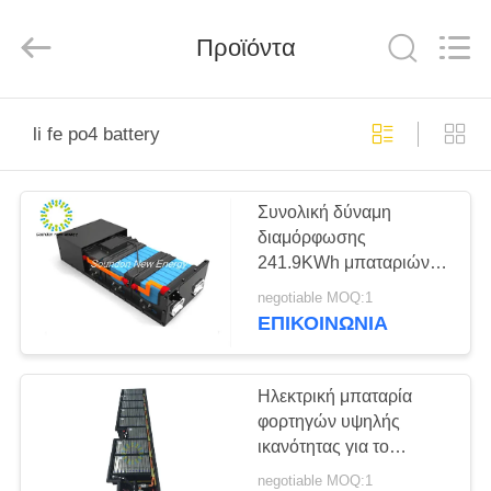
Soundon
New
Energy
Technology
Προϊόντα
Co,.Ltd..
All
Rights
Reserved.
ΣΠΊΤΙ
li fe po4 battery
ΠΡΟΪΌΝΤΑ
Συνολική δύναμη
διαμόρφωσης
ΕΜΦΆΝΙΣΗ
241.9KWh μπαταριών
VR
18P 168S φορτηγών
negotiable MOQ:1
λίθιου Lifepo4 538V
ΕΠΙΚΟΙΝΩΝΊΑ
450Ah
ΠΕΡΊΠΟΥ
ΕΜΕΊΣ
Ηλεκτρική μπαταρία
φορτηγών υψηλής
ικανότητας για το
ΓΎΡΟΣ
επιχειρησιακό
negotiable MOQ:1