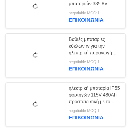
μπαταριών 335.8V
SITEMAP
480Ah φορτηγών λίθιου
negotiable MOQ:1
σχεδίου Comapct
ΕΠΙΚΟΙΝΩΝΊΑ
ΠΟΛΙΤΙΚΉ
ΑΠΟΡΡΉΤΟΥ
Βαθιές μπαταρίες
κύκλων rv για την
ηλεκτρική παραγωγή
384V 200Ah υψηλής
negotiable MOQ:1
δύναμης μπαταριών
ΕΠΙΚΟΙΝΩΝΊΑ
φορτηγών
ηλεκτρική μπαταρία IP55
φορτηγών 115V 480Ah
προστατευτική με το
σύστημα αερόψυξης
negotiable MOQ:1
ΕΠΙΚΟΙΝΩΝΊΑ