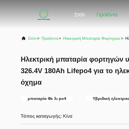
Σπίτι
Προϊόντα
Σπίτι
>
Προϊόντα
>
Ηλεκτρική Μπαταρία Φορτηγών
>
Η
Ηλεκτρική μπαταρία φορτηγών υ
326.4V 180Ah Lifepo4 για το ηλε
όχημα
μπαταρία Φε λι po4
Υβριδική ηλεκτρι
Τόπος καταγωγής:
Κίνα