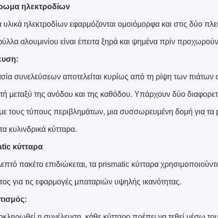
ρωμα ηλεκτροδίων
ά υλικά ηλεκτροδίων εφαρμόζονται ομοιόμορφα και στις δύο πλ
φύλλα αλουμινίου είναι έπειτα ξηρά και ψημένα πρίν προχωρού
ευση:
ασία συνελεύσεων αποτελείται κυρίως από τη ρίψη των πιάτων 
τή μεταξύ της ανόδου και της καθόδου. Υπάρχουν δύο διαφορε
με τους τύπους περιβλημάτων, μια συσσωρευμένη δομή για τα p
τα κυλινδρικά κύτταρα.
tic κύτταρα
λεπτό πακέτο επιδιώκεται, τα prismatic κύτταρα χρησιμοποιούντ
τος για τις εφαρμογές μπαταριών υψηλής ικανότητας.
τισμός:
οκληρωθεί η συνέλευση, κάθε κύτταρο πρέπει να τεθεί μέσω το