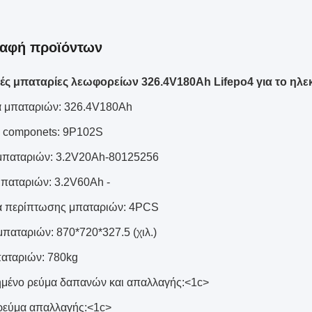
ραφή προϊόντων
ές μπαταρίες λεωφορείων 326.4V180Ah Lifepo4 για το ηλεκ
α μπαταριών: 326.4V180Ah
 componets: 9P102S
μπαταριών: 3.2V20Ah-80125256
μπαταριών: 3.2V60Ah -
α περίπτωσης μπαταριών: 4PCS
μπαταριών: 870*720*327.5 (χιλ.)
αταριών: 780kg
μένο ρεύμα δαπανών και απαλλαγής:<1c>
ρεύμα απαλλαγής:<1c>