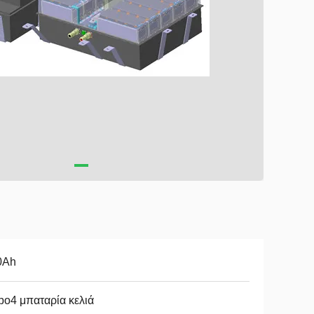
0Ah
epo4 μπαταρία κελιά