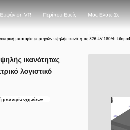
Εμφάνιση VR
Περίπου Εμείς
Μας Ελάτε Σε
Επαφή Με
λεκτρική μπαταρία φορτηγών υψηλής ικανότητας 326.4V 180Ah Lifepo4 γ
ψηλής ικανότητας
κτρικό λογιστικό
κή μπαταρία οχημάτων