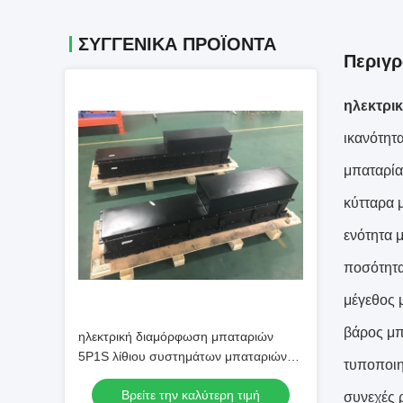
ΣΥΓΓΕΝΙΚΆ ΠΡΟΪΌΝΤΑ
Περιγ
ηλεκτρικ
ικανότητ
μπαταρία
κύτταρα 
ενότητα 
ποσότητ
μέγεθος 
βάρος μπ
ηλεκτρική διαμόρφωση μπαταριών
5P1S λίθιου συστημάτων μπαταριών
τυποποιη
αυτοκινήτων 345.6V 125Ah
Βρείτε την καλύτερη τιμή
συνεχές 