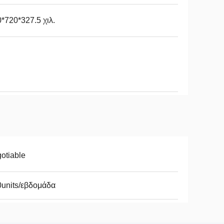
*720*327.5 χιλ.
otiable
units/εβδομάδα