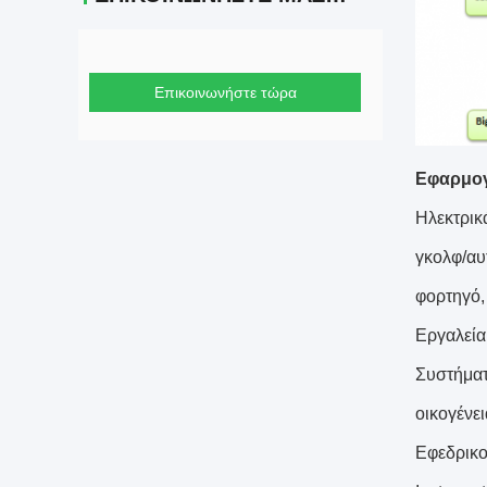
Επικοινωνήστε τώρα
Εφαρμογ
Ηλεκτρικ
γκολφ/αυτ
φορτηγό,
Εργαλεία
Συστήματ
οικογένει
Εφεδρικο