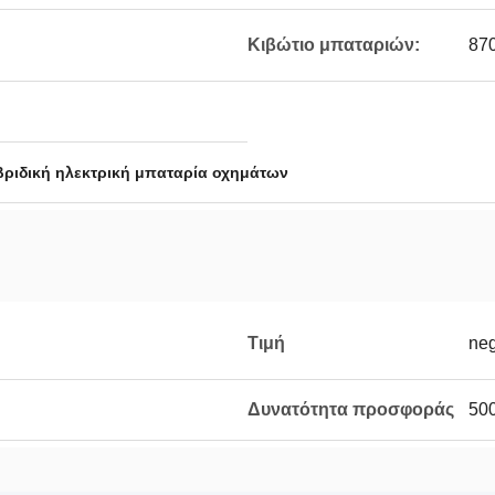
Κιβώτιο μπαταριών:
870
βριδική ηλεκτρική μπαταρία οχημάτων
Τιμή
neg
Δυνατότητα προσφοράς
500