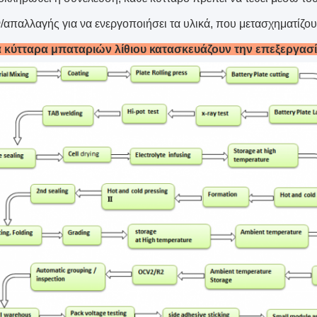
απαλλαγής για να ενεργοποιήσει τα υλικά, που μετασχηματίζου
ά κύτταρα μπαταριών λίθιου κατασκευάζουν την επεξεργασί