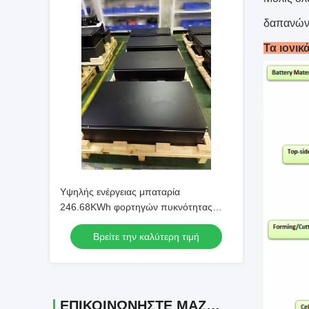
δαπανών/
Τα ιονικ
Υψηλής ενέργειας μπαταρία
246.68KWh φορτηγών πυκνότητας
NMC ηλεκτρική για το ηλεκτρικό βαρύ
Βρείτε την καλύτερη τιμή
φορτηγό
ΕΠΙΚΟΙΝΩΝΉΣΤΕ ΜΑΖΊ ΜΑΣ