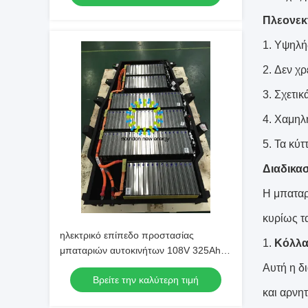
Πλεονεκτ
Υψηλής
Δεν χρ
Σχετικ
Χαμηλή
Τα κύτ
Διαδικα
Η μπαταρί
κυρίως τ
ηλεκτρικό επίπεδο προστασίας
1.
Κόλλα
μπαταριών αυτοκινήτων 108V 325Ah
IP66, γρήγορα που φορτίζει, Rohs
Αυτή η δ
Βρείτε την καλύτερη τιμή
και αρνη