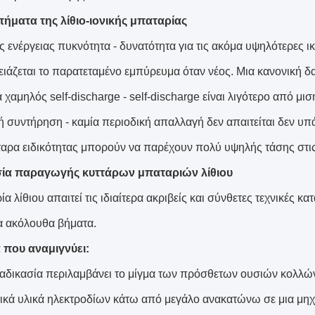
ήματα της λίθιο-ιονικής μπαταρίας
 ενέργειας πυκνότητα - δυνατότητα για τις ακόμα υψηλότερες ικ
ειάζεται το παρατεταμένο εμπύρευμα όταν νέος. Μια κανονική δα
ά χαμηλός self-discharge - self-discharge είναι λιγότερο από μ
 συντήρηση - καμία περιοδική απαλλαγή δεν απαιτείται δεν υπά
ταρα ειδικότητας μπορούν να παρέχουν πολύ υψηλής τάσης στι
σία παραγωγής κυττάρων μπαταριών λίθιου
α λίθιου απαιτεί τις ιδιαίτερα ακριβείς και σύνθετες τεχνικές 
α ακόλουθα βήματα.
 που αναμιγνύει:
ιαδικασία περιλαμβάνει το μίγμα των πρόσθετων ουσιών κολλών
τικά υλικά ηλεκτροδίων κάτω από μεγάλο ανακατώνω σε μια μηχ