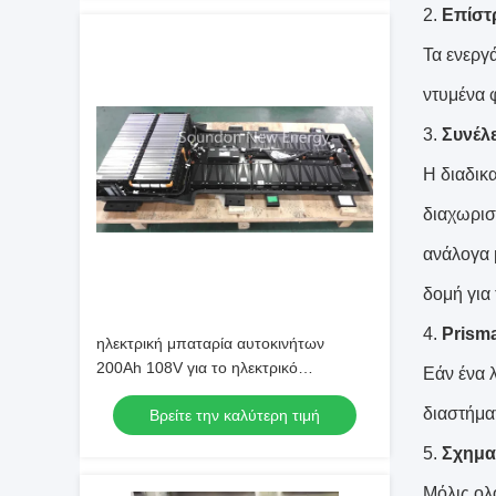
2.
Επίστ
Τα ενεργ
ντυμένα 
3.
Συνέλ
Η διαδικ
διαχωρισ
ανάλογα 
δομή για 
4.
Prisma
ηλεκτρική μπαταρία αυτοκινήτων
200Ah 108V για το ηλεκτρικό
Εάν ένα 
αυτοκίνητο/το με μπαταρίες όχημα
διαστήμα
Βρείτε την καλύτερη τιμή
5.
Σχημα
Μόλις ολ