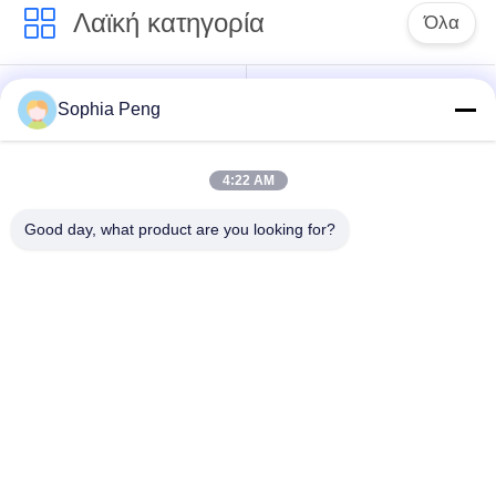
Λαϊκή κατηγορία
Όλα
Συστήματα
Ηλεκτρική μπαταρία
Sophia Peng
μπαταριών
μοτοσικλετών
αποθήκευσης
4:22 AM
ντουλάπι
Good day, what product are you looking for?
αποθήκευσης
Μπαταρία NMC
ενέργειας
Ηλεκτρικές
Ηλεκτρική μπαταρία
μπαταρίες οχημάτων
φορτηγών
Υπηρεσία
ανταλλαγής
Μπαταρία ESS
μπαταριών