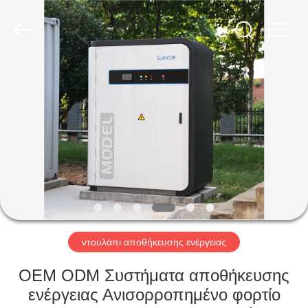
Soundon
New
Energy
Technology
Co,.Ltd..
All
Rights
Reserved.
ΣΠΊΤΙ
ΠΡΟΪΌΝΤΑ
ΕΜΦΆΝΙΣΗ
VR
ΠΕΡΊΠΟΥ
ΕΜΕΊΣ
ντουλάπι αποθήκευσης ενέργειας
OEM ODM Συστήματα αποθήκευσης
ΓΎΡΟΣ
ενέργειας Ανισορροπημένο φορτίο