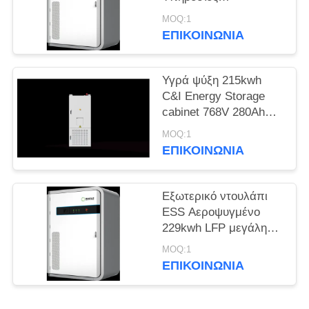
αποθήκευσης
MOQ:1
SITEMAP
ενέργειας για κέντρα
ΕΠΙΚΟΙΝΩΝΊΑ
δεδομένων
ΠΟΛΙΤΙΚΉ
Υγρά ψύξη 215kwh
ΑΠΟΡΡΉΤΟΥ
C&I Energy Storage
cabinet 768V 280Ah
σύστημα για ηλιακή
MOQ:1
φωτοβολταϊκή
ΕΠΙΚΟΙΝΩΝΊΑ
ενέργεια
Εξωτερικό ντουλάπι
ESS Αεροψυγμένο
229kwh LFP μεγάλη
χωρητικότητα για
MOQ:1
αποθήκευση ενέργειας
ΕΠΙΚΟΙΝΩΝΊΑ
πάρκου και εφεδρική
παροχή ρεύματος