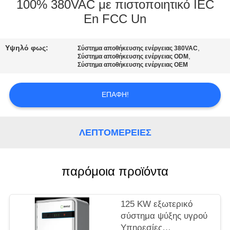
ΕΡΓΟΣΤΑΣΊΩΝ
100% 380VAC με πιστοποιητικό IEC
En FCC Un
ΠΟΙΟΤΙΚΌΣ
Υψηλό φως:
,
Σύστημα αποθήκευσης ενέργειας 380VAC
ΈΛΕΓΧΟΣ
,
Σύστημα αποθήκευσης ενέργειας ODM
Σύστημα αποθήκευσης ενέργειας OEM
ΜΑΣ
ΕΠΑΦΉ!
ΕΛΆΤΕ
ΣΕ
ΛΕΠΤΟΜΈΡΕΙΕΣ
ΕΠΑΦΉ
ΜΕ
παρόμοια προϊόντα
ΖΗΤΉΣΤΕ
ΈΝΑ
125 KW εξωτερικό
σύστημα ψύξης υγρού
ΑΠΌΣΠΑΣΜΑ
Υπηρεσίες