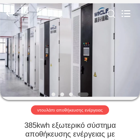
Soundon
New
Energy
Technology
Co,.Ltd..
All
Rights
Reserved.
ΣΠΊΤΙ
ΠΡΟΪΌΝΤΑ
ΕΜΦΆΝΙΣΗ
VR
ΠΕΡΊΠΟΥ
ΕΜΕΊΣ
ντουλάπι αποθήκευσης ενέργειας
385kwh εξωτερικό σύστημα
ΓΎΡΟΣ
αποθήκευσης ενέργειας με