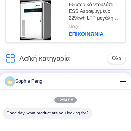
Εξωτερικό ντουλάπι
ESS Αεροψυγμένο
229kwh LFP μεγάλη
χωρητικότητα για
MOQ:1
αποθήκευση ενέργειας
ΕΠΙΚΟΙΝΩΝΊΑ
πάρκου και εφεδρική
παροχή ρεύματος
Λαϊκή κατηγορία
Όλα
Συστήματα
Ηλεκτρική μπαταρία
Sophia Peng
μπαταριών
μοτοσικλετών
αποθήκευσης
12:54 PM
ντουλάπι
Good day, what product are you looking for?
αποθήκευσης
Μπαταρία NMC
ενέργειας