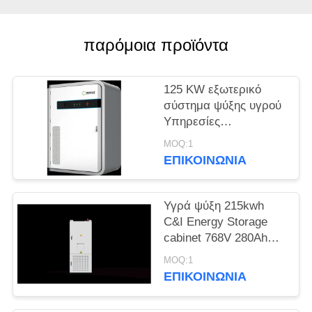
SITEMAP
παρόμοια προϊόντα
ΠΟΛΙΤΙΚΉ
125 KW εξωτερικό
ΑΠΟΡΡΉΤΟΥ
σύστημα ψύξης υγρού
Υπηρεσίες
αποθήκευσης
MOQ:1
ενέργειας για κέντρα
ΕΠΙΚΟΙΝΩΝΊΑ
δεδομένων
Υγρά ψύξη 215kwh
C&I Energy Storage
cabinet 768V 280Ah
σύστημα για ηλιακή
MOQ:1
φωτοβολταϊκή
ΕΠΙΚΟΙΝΩΝΊΑ
ενέργεια