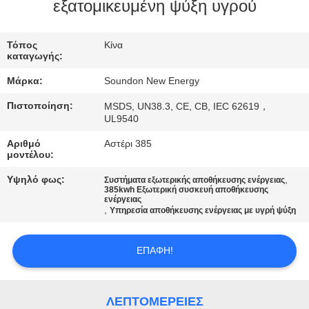
ΕΡΓΟΣΤΑΣΊΩΝ
εξατομικευμένη ψύξη υγρού
ΠΟΙΟΤΙΚΌΣ
Τόπος
Κίνα
καταγωγής:
ΈΛΕΓΧΟΣ
Μάρκα:
Soundon New Energy
Πιστοποίηση:
MSDS, UN38.3, CE, CB, IEC 62619，
ΜΑΣ
UL9540
ΕΛΆΤΕ
Αριθμό
Αστέρι 385
μοντέλου:
ΣΕ
ΕΠΑΦΉ
Υψηλό φως:
,
Συστήματα εξωτερικής αποθήκευσης ενέργειας
385kwh Εξωτερική συσκευή αποθήκευσης
ενέργειας
ΜΕ
,
Υπηρεσία αποθήκευσης ενέργειας με υγρή ψύξη
ΖΗΤΉΣΤΕ
ΕΠΑΦΉ!
ΈΝΑ
ΑΠΌΣΠΑΣΜΑ
ΛΕΠΤΟΜΈΡΕΙΕΣ