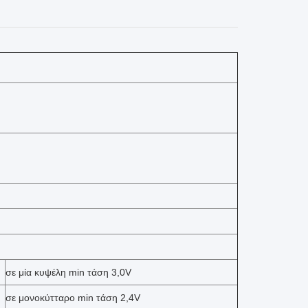
σε μία κυψέλη min τάση 3,0V
σε μονοκύτταρο min τάση 2,4V