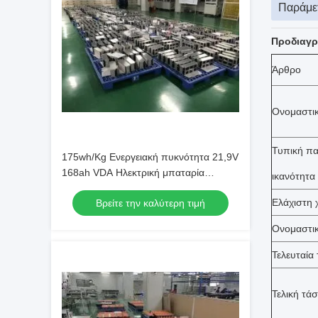
Παράμετ
Προδιαγρ
Άρθρο
Ονομαστικ
Τυπική π
175wh/Kg Ενεργειακή πυκνότητα 21,9V
168ah VDA Ηλεκτρική μπαταρία
ικανότητα
οχήματος για ηλεκτρικά σκούτερ
Ελάχιστη 
Βρείτε την καλύτερη τιμή
Ονομαστι
Τελευταία
Τελική τά