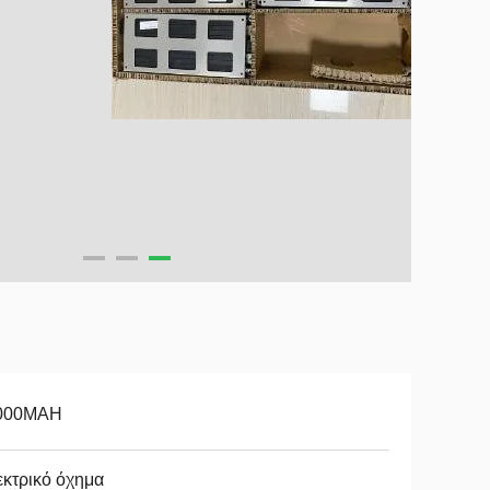
000MAH
κτρικό όχημα