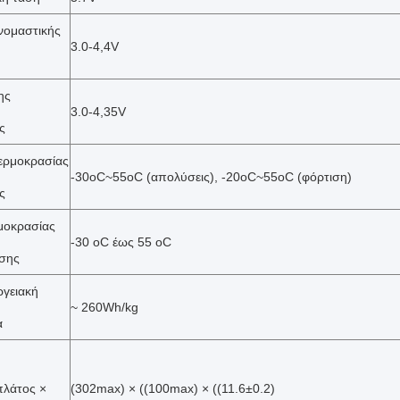
νομαστικής
3.0-4,4V
ης
3.0-4,35V
ς
ερμοκρασίας
-30oC~55oC (απολύσεις), -20oC~55oC (φόρτιση)
ς
μοκρασίας
-30 oC έως 55 oC
σης
ργειακή
~ 260Wh/kg
α
πλάτος ×
(302max) × ((100max) × ((11.6±0.2)