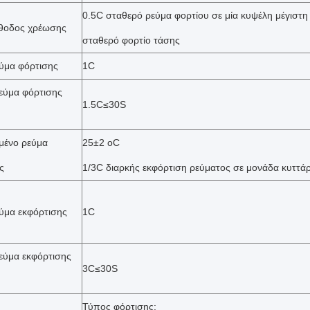
0.5C σταθερό ρεύμα φορτίου σε μία κυψέλη μέγιστη
έθοδος χρέωσης
σταθερό φορτίο τάσης
ύμα φόρτισης
1C
εύμα φόρτισης
1.5C≤30S
μένο ρεύμα
25±2 oC
ς
1/3C διαρκής εκφόρτιση ρεύματος σε μονάδα κυττά
ύμα εκφόρτισης
1C
εύμα εκφόρτισης
3C≤30S
Τύπος φόρτισης: