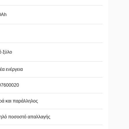
0Ah
ό ξύλο
έα ενέργεια
07600020
ρά και παράλληλος
ηλό ποσοστό απαλλαγής