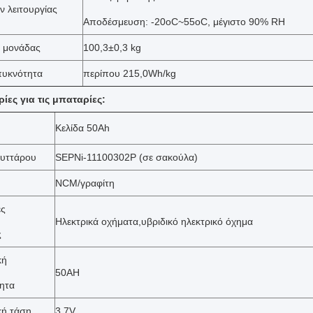
ν λειτουργίας
Αποδέσμευση: -20oC~55oC, μέγιστο 90% RH
ς μονάδας
100,3±0,3 kg
πυκνότητα
περίπου 215,0Wh/kg
ες για τις μπαταρίες:
Κελίδα 50Ah
κυττάρου
SEPNi-11100302P (σε σακούλα)
NCM/γραφίτη
ες
Ηλεκτρικά οχήματα,υβριδικό ηλεκτρικό όχημα
ς
κή
50AH
ητα
κή τάση
3.7V