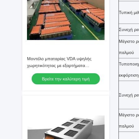
Τυπική μ
Συνεχή ρε
Μέγιστο ρ
παλμού
Μοντέλο μπαταρίας VDA υψηλής
Τυποποιη
χωρητικότητας με εξαρτήματα
μπαταρίας για ηλεκτρικά οχήματα
εκφόρτιση
Βρείτε την καλύτερη τιμή
Συνεχή ρε
Μέγιστο ρ
παλμού