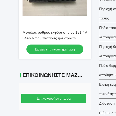
Περιοχή ο
τάσης
Πεδίο τάσ
Μεγάλος ρυθμός εκφόρτισης 8c 131.4V
λειτουργία
34ah Nmc μπαταρίες ηλεκτρικών
οχημάτων Phev μπαταρία πακέτο
Περιοχή θ
Βρείτε την καλύτερη τιμή
λειτουργία
Πεδίο θερ
ΕΠΙΚΟΙΝΩΝΉΣΤΕ ΜΑΖΊ ΜΑΣ
αποθήκευ
Ειδική ενε
πυκνότητ
Επικοινωνήστε τώρα
Διάσταση
(μήκος × 