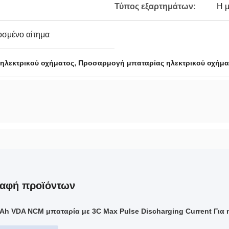
Τύπος εξαρτημάτων:
Η 
σμένο αίτημα
,
 ηλεκτρικού οχήματος
Προσαρμογή μπαταρίας ηλεκτρικού οχήμα
ραφή προϊόντων
0Ah VDA NCM μπαταρία με 3C Max Pulse Discharging Current Για 