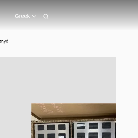
Greek
τηγό