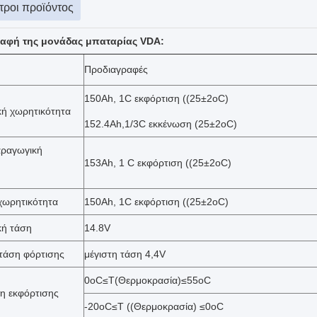
ροι προϊόντος
αφή της μονάδας μπαταρίας VDA:
Προδιαγραφές
150Ah, 1C εκφόρτιση ((25±2oC)
ή χωρητικότητα
152.4Ah,1/3C εκκένωση (25±2oC)
αραγωγική
153Ah, 1 C εκφόρτιση ((25±2oC)
χωρητικότητα
150Ah, 1C εκφόρτιση ((25±2oC)
κή τάση
14.8V
 τάση φόρτισης
μέγιστη τάση 4,4V
0oC≤T(Θερμοκρασία)≤55oC
ση εκφόρτισης
-20oC≤T ((Θερμοκρασία) ≤0oC