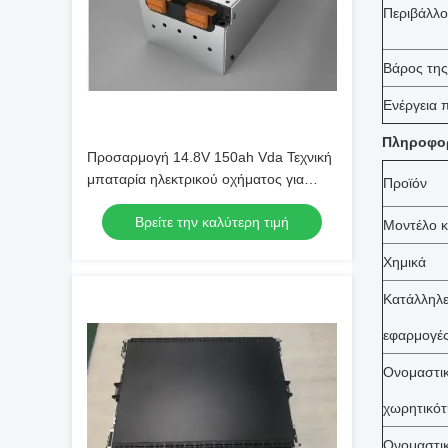
Περιβάλλο
Βάρος τη
Ενέργεια 
Πληροφορί
Προσαρμογή 14.8V 150ah Vda Τεχνική
μπαταρία ηλεκτρικού οχήματος για
Προϊόν
ηλεκτρικό φορτηγό
Βρείτε την καλύτερη τιμή
Μοντέλο 
Χημικά
Κατάλληλ
εφαρμογέ
Ονομαστι
χωρητικότ
Ονομαστι