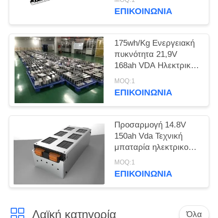
128Ah για ηλεκτρικά
ΕΠΙΚΟΙΝΩΝΊΑ
SITEMAP
βιομηχανικά φορτηγά
175wh/Kg Ενεργειακή
ΠΟΛΙΤΙΚΉ
πυκνότητα 21,9V
ΑΠΟΡΡΉΤΟΥ
168ah VDA Ηλεκτρική
μπαταρία οχήματος
MOQ:1
για ηλεκτρικά σκούτερ
ΕΠΙΚΟΙΝΩΝΊΑ
Προσαρμογή 14.8V
150ah Vda Τεχνική
μπαταρία ηλεκτρικού
οχήματος για
MOQ:1
ηλεκτρικό φορτηγό
ΕΠΙΚΟΙΝΩΝΊΑ
Λαϊκή κατηγορία
Όλα