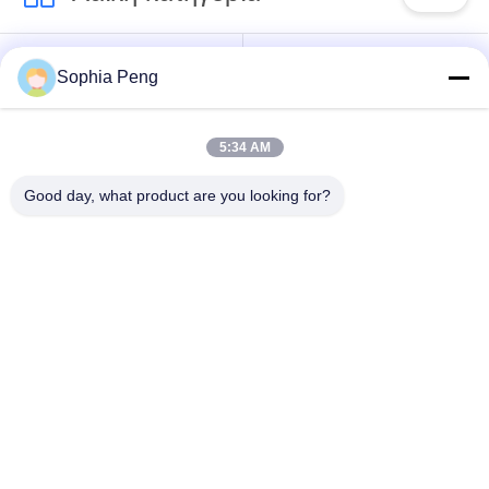
Συστήματα
Ηλεκτρική μπαταρία
Sophia Peng
μπαταριών
μοτοσικλετών
αποθήκευσης
5:34 AM
ντουλάπι
Good day, what product are you looking for?
αποθήκευσης
Μπαταρία NMC
ενέργειας
Ηλεκτρικές
Ηλεκτρική μπαταρία
μπαταρίες οχημάτων
φορτηγών
Υπηρεσία
ανταλλαγής
Μπαταρία ESS
μπαταριών