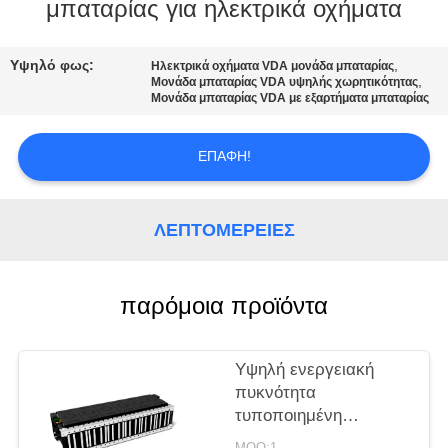
ΕΡΓΟΣΤΑΣΊΩΝ
μπαταρίας για ηλεκτρικά οχήματα
ΠΟΙΟΤΙΚΌΣ
Υψηλό φως:
,
Ηλεκτρικά οχήματα VDA μονάδα μπαταρίας
,
Μονάδα μπαταρίας VDA υψηλής χωρητικότητας
ΈΛΕΓΧΟΣ
Μονάδα μπαταρίας VDA με εξαρτήματα μπαταρίας
ΕΠΑΦΉ!
ΜΑΣ
ΕΛΆΤΕ
ΣΕ
ΛΕΠΤΟΜΈΡΕΙΕΣ
ΕΠΑΦΉ
ΜΕ
παρόμοια προϊόντα
ΖΗΤΉΣΤΕ
Υψηλή ενεργειακή
ΈΝΑ
πυκνότητα
τυποποιημένη
ΑΠΌΣΠΑΣΜΑ
μπαταρία NMC 43,8V
MOQ:1