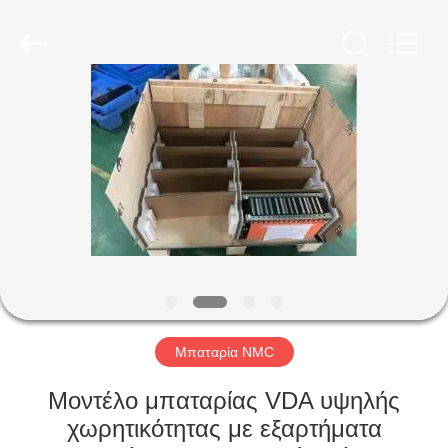
Soundon
New
Energy
Technology
Co,.Ltd..
All
Rights
Reserved.
ΣΠΊΤΙ
ΠΡΟΪΌΝΤΑ
ΕΜΦΆΝΙΣΗ
VR
ΠΕΡΊΠΟΥ
ΕΜΕΊΣ
Μπαταρία NMC
Μοντέλο μπαταρίας VDA υψηλής
ΓΎΡΟΣ
χωρητικότητας με εξαρτήματα