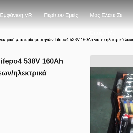
Εμφάνιση VR
Περίπου Εμείς
Μας Ελάτε Σε
Επαφή Με
λεκτρική μπαταρία φορτηγών Lifepo4 538V 160Ah για το ηλεκτρικό λε
ifepo4 538V 160Ah
εων/ηλεκτρικά