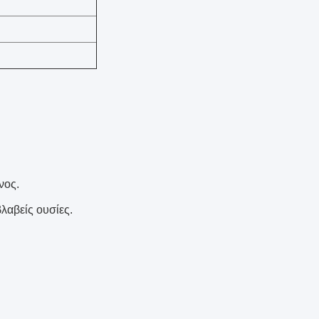
νος.
λαβείς ουσίες.