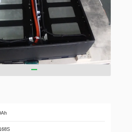
0Ah
168S