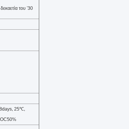
 δεκαετία του '30
8days, 25℃,
SOC50%