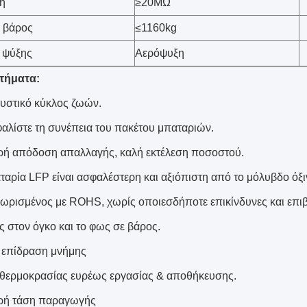
η
≥20MΩ
 βάρος
≤1160kg
 ψύξης
Αερόψυξη
τήματα:
κυστικό κύκλος ζωών.
αλίστε τη συνέπεια του πακέτου μπαταριών.
ρή απόδοση απαλλαγής, καλή εκτέλεση ποσοστού.
ταρία LFP είναι ασφαλέστερη και αξιόπιστη από το μόλυβδο όξι
ωρισμένος με ROHS, χωρίς οποιεσδήποτε επικίνδυνες και επιβ
ς στον όγκο και το φως σε βάρος.
 επίδραση μνήμης
 θερμοκρασίας ευρέως εργασίας & αποθήκευσης.
ρή τάση παραγωγής