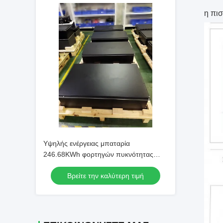
η πι
Υψηλής ενέργειας μπαταρία
246.68KWh φορτηγών πυκνότητας
NMC ηλεκτρική για το ηλεκτρικό βαρύ
Βρείτε την καλύτερη τιμή
φορτηγό