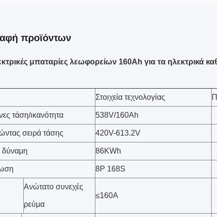
ραφή προϊόντων
εκτρικές μπαταρίες λεωφορείων 160Ah για τα ηλεκτρικά κ
Στοιχεία τεχνολογίας
Π
νες τάση/ικανότητα
538V/160Ah
ώντας σειρά τάσης
420V-613.2V
ή δύναμη
86KWh
φωση
8P 168S
Ανώτατο συνεχές
≤160A
ρεύμα