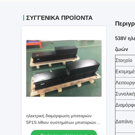
ΣΥΓΓΕΝΙΚΆ ΠΡΟΪΌΝΤΑ
Περιγ
538V ηλ
ζωών
Στοιχείο
Εκτιμημέ
Λειτουργ
Συνολικ
Διαμόρ
ηλεκτρική διαμόρφωση μπαταριών
Δαπάνη
5P1S λίθιου συστημάτων μπαταριών
αυτοκινήτων 345.6V 125Ah