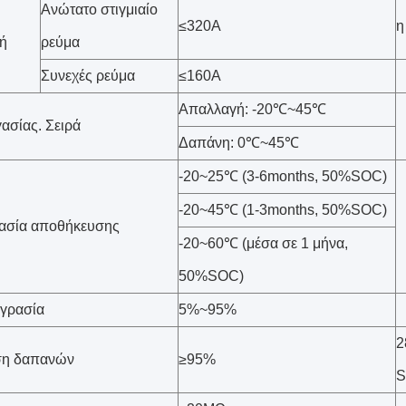
Ανώτατο στιγμιαίο
≤320A
η
ή
ρεύμα
Συνεχές ρεύμα
≤160A
Απαλλαγή: -20℃~45℃
ασίας. Σειρά
Δαπάνη: 0℃~45℃
-20~25℃ (3-6months, 50%SOC)
-20~45℃ (1-3months, 50%SOC)
ασία αποθήκευσης
-20~60℃ (μέσα σε 1 μήνα,
50%SOC)
υγρασία
5%~95%
2
ση δαπανών
≥95%