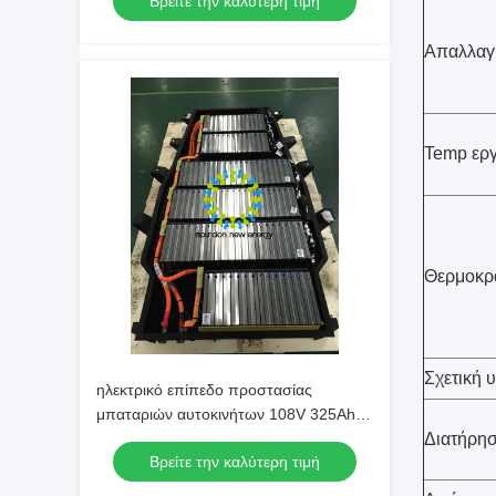
Βρείτε την καλύτερη τιμή
Απαλλαγ
Temp εργ
Θερμοκρ
Σχετική 
ηλεκτρικό επίπεδο προστασίας
μπαταριών αυτοκινήτων 108V 325Ah
IP66, γρήγορα που φορτίζει, Rohs
Διατήρη
Βρείτε την καλύτερη τιμή