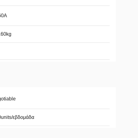
60A
160kg
otiable
units/εβδομάδα