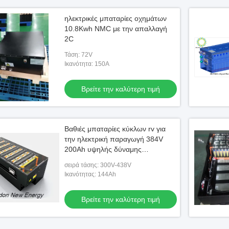
ηλεκτρικές μπαταρίες οχημάτων
10.8Kwh NMC με την απαλλαγή
2C
Τάση: 72V
Ικανότητα: 150A
Βρείτε την καλύτερη τιμή
Βαθιές μπαταρίες κύκλων rv για
την ηλεκτρική παραγωγή 384V
200Ah υψηλής δύναμης
μπαταριών φορτηγών
σειρά τάσης: 300V-438V
Ικανότητας: 144Ah
Βρείτε την καλύτερη τιμή