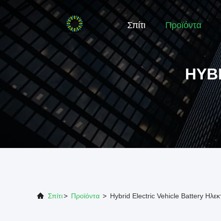
Σπίτι
Προϊόντα
HYB
Σπίτι
>
Προϊόντα
>
Hybrid Electric Vehicle Battery Ηλ