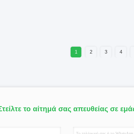
1
2
3
4
Στείλτε το αίτημά σας απευθείας σε εμά