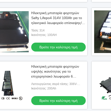
Ηλεκτρική μπαταρία φορτηγών
Safty Lifepo4 314V 100Ah για το
ηλεκτρικό λεωφορείο επίσκεψης/
ηλεκτρικό σχολικό λεωφορείο
Τάση: 314
Ικανότητας: 100AH
Βρείτε την καλύτερη τιμή
Ηλεκτρική μπαταρία φορτηγών
υψηλής ικανότητας για το
επιχειρησιακό λεωφορείο 6
μέτρων, βαθιά μπαταρία κύκλων
Λειτουργώντας σειρά τάσης: 306V-
367.2V 200ah
428.4V
Ικανότητας: 200Ah
Βρείτε την καλύτερη τιμή