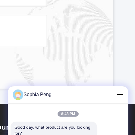
Sophia Peng
8:48 PM
oundon New Energy Technology
Good day, what product are you looking 
for?