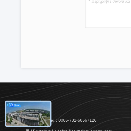
Τηλεφώνημα：0086-731-58567126