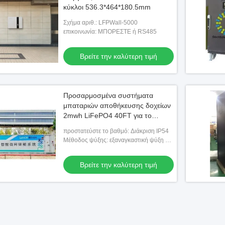
κύκλοι 536.3*464*180.5mm
Σχήμα αριθ.: LFPWall-5000
επικοινωνία: ΜΠΟΡΕΣΤΕ ή RS485
Βρείτε την καλύτερη τιμή
Προσαρμοσμένα συστήματα
μπαταριών αποθήκευσης δοχείων
2mwh LiFePO4 40FT για το
νησιωτικό μικροσύστημα
προστατεύστε το βαθμό: Διάκριση IP54
Μέθοδος ψύξης: εξαναγκαστική ψύξη με
αέρα
Βρείτε την καλύτερη τιμή