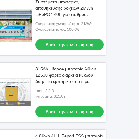
Συστήματα μπαταρίας
αποθήκευσης δοχείων 2MWh
LiFePO4 40ft για σταθμούς
ηλεκτροπαραγωγής
Ονομαστική χωρητικότητα: 2 MWh
μικροσύνδεσης νησιών
Ονομαστική ισχύς: 500KW
Βρείτε την καλύτερη τιμή
315Ah Lifepo4 μπαταρία λιθίου
12500 φορές διάρκεια κύκλου
ζωής Για εμπορικό σύστημα
αποθήκευσης ενέργειας
τάση: 3.2 Β
Ικανότητα: 315Ah
Βρείτε την καλύτερη τιμή
4.8Kwh 4U LiFepo4 ESS μπαταρία