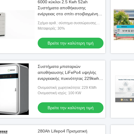
6000 κύκλοι 2.5 Kwh 52ah
Συστήματα αποθήκευσης
ενέργειας στο σπίτι στοιβαγμένη
μπαταρία λιθίου Ess
Σχήμα αριθ.: σύστημα συσσώρευσης
εξατομικευμένη
υψηλής τάσης
Μεταφορές: 30%
Βρείτε την καλύτερη τιμή
Συστήματα μπαταριών
αποθήκευσης LiFePo4 υψηλής
ενεργειακής πυκνότητας 229kwh
για βιομηχανικούς και εμπορικούς
Ονομαστική χωρητικότητα: 229 KWh
τομείς
Ονομαστική ισχύς: 100 KW
Βρείτε την καλύτερη τιμή
280Ah Lifepo4 Πρισματική