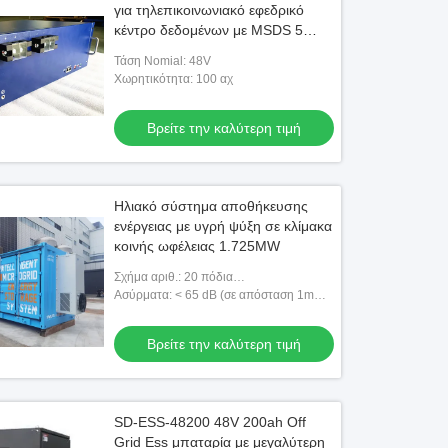
για τηλεπικοινωνιακό εφεδρικό
κέντρο δεδομένων με MSDS 5
χρόνια εγγύηση
Τάση Nomial: 48V
Χωρητικότητα: 100 αχ
Βρείτε την καλύτερη τιμή
Ηλιακό σύστημα αποθήκευσης
ενέργειας με υγρή ψύξη σε κλίμακα
κοινής ωφέλειας 1.725MW
Σχήμα αριθ.: 20 πόδια
εμπορευματοκιβωτίων
Ασύρματα: < 65 dB (σε απόσταση 1m
από το σύστημα)
Βρείτε την καλύτερη τιμή
SD-ESS-48200 48V 200ah Off
Grid Ess μπαταρία με μεγαλύτερη