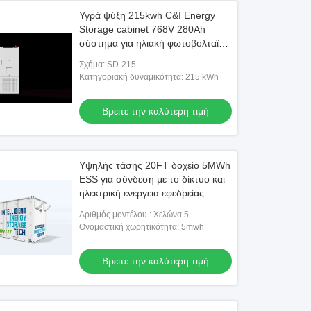
Υγρά ψύξη 215kwh C&I Energy
Storage cabinet 768V 280Ah
σύστημα για ηλιακή φωτοβολταϊκή
ενέργεια
Σχήμα: SD-215
Κατηγοριακή δυναμικότητα: 215 kWh
Βρείτε την καλύτερη τιμή
Υψηλής τάσης 20FT δοχείο 5MWh
ESS για σύνδεση με το δίκτυο και
ηλεκτρική ενέργεια εφεδρείας
Αριθμός μοντέλου.: Χελώνα 5
Ονομαστική χωρητικότητα: 5mwh
Βρείτε την καλύτερη τιμή