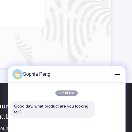
Sophia Peng
11:39 PM
oundon New Energy Technology
Good day, what product are you looking 
for?
,.Ltd.
oundon New Energ είναι κατασκευαστής κυψελών