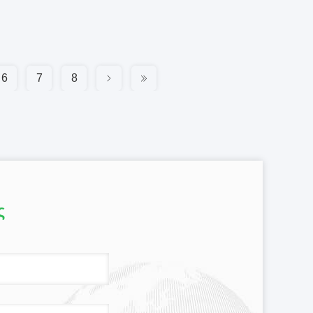
6
7
8
ς