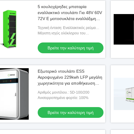
5 κουλοχέρηδες μπαταρία
εναλλακτικό ντουλάπι Για 48V 60V
72V E μοτοσυκλέτα εναλλάξιμη
μπαταρία
Τεχνική ένταση: Εναλλακτικός ρεύμα
187-265V
Μέγιστη ισχύς ολόκληρου του
ντουλαπιού: 3KW
Βρείτε την καλύτερη τιμή
Εξωτερικό ντουλάπι ESS
Αεροψυγμένο 229kwh LFP μεγάλη
χωρητικότητα για αποθήκευση
ενέργειας πάρκου και εφεδρική
Αριθμός μοντέλου.: SD-100/200
παροχή ρεύματος
Ανισορροπημένο φορτίο: 100%
Βρείτε την καλύτερη τιμή