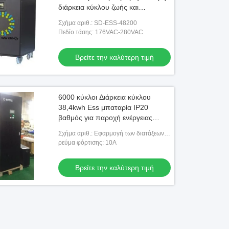
διάρκεια κύκλου ζωής και
Towerships UPS
Σχήμα αριθ.: SD-ESS-48200
Πεδίο τάσης: 176VAC-280VAC
Βρείτε την καλύτερη τιμή
6000 κύκλοι Διάρκεια κύκλου
38,4kwh Ess μπαταρία IP20
βαθμός για παροχή ενέργειας
έκτακτης ανάγκης
Σχήμα αριθ.: Εφαρμογή των διατάξεων
του παρόντος κανονισμού
ρεύμα φόρτισης: 10Α
Βρείτε την καλύτερη τιμή