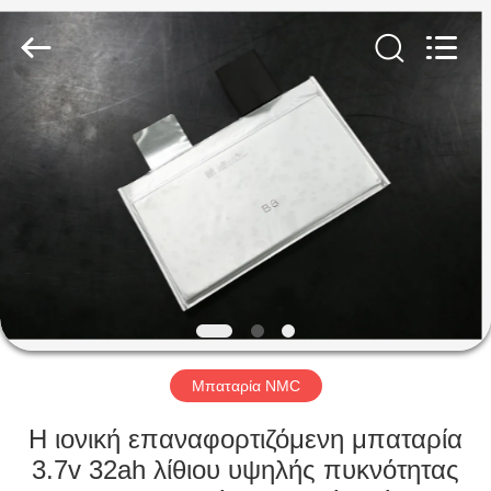
Soundon
New
Energy
Technology
Co,.Ltd..
All
Rights
Reserved.
ΣΠΊΤΙ
ΠΡΟΪΌΝΤΑ
ΕΜΦΆΝΙΣΗ
VR
ΠΕΡΊΠΟΥ
ΕΜΕΊΣ
Μπαταρία NMC
Η ιονική επαναφορτιζόμενη μπαταρία
ΓΎΡΟΣ
3.7v 32ah λίθιου υψηλής πυκνότητας