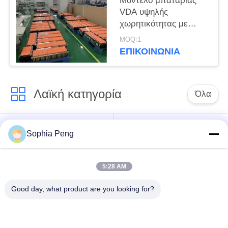
Μοντέλο μπαταρίας
VDA υψηλής
χωρητικότητας με
εξαρτήματα μπαταρίας
MOQ:1
για ηλεκτρικά οχήματα
ΕΠΙΚΟΙΝΩΝΊΑ
Λαϊκή κατηγορία
Όλα
Συστήματα
Ηλεκτρική μπαταρία
Sophia Peng
μπαταριών
μοτοσικλετών
αποθήκευσης
5:28 AM
ντουλάπι
Good day, what product are you looking for?
αποθήκευσης
Μπαταρία NMC
ενέργειας