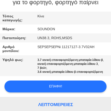
ΕΡΓΟΣΤΑΣΊΩΝ
για το φορτηγό, φορτηγό παίρνει
ΠΟΙΟΤΙΚΌΣ
Τόπος
Κίνα
καταγωγής:
ΈΛΕΓΧΟΣ
Μάρκα:
SOUNDON
Πιστοποίηση:
UN38.3, ROHS,MSDS
ΜΑΣ
Αριθμό
SEPSEPSEPNi 11217127-3.7V32AH
ΕΛΆΤΕ
μοντέλου:
ΣΕ
Υψηλό φως:
,
3.7 ιονική επαναφορτιζόμενη μπαταρία λίθιου β
,
ΕΠΑΦΉ
ιονική επαναφορτιζόμενη μπαταρία λίθιου 3
,
7 βολτ
ΜΕ
3.6 ιονική μπαταρία λίθιου β επαναφορτιζόμενη
ΕΠΑΦΉ!
ΖΗΤΉΣΤΕ
ΈΝΑ
ΑΠΌΣΠΑΣΜΑ
ΛΕΠΤΟΜΈΡΕΙΕΣ