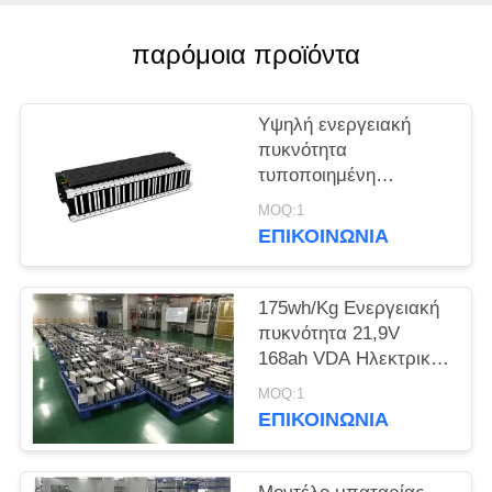
SITEMAP
παρόμοια προϊόντα
ΠΟΛΙΤΙΚΉ
Υψηλή ενεργειακή
ΑΠΟΡΡΉΤΟΥ
πυκνότητα
τυποποιημένη
μπαταρία NMC 43,8V
MOQ:1
128Ah για ηλεκτρικά
ΕΠΙΚΟΙΝΩΝΊΑ
βιομηχανικά φορτηγά
175wh/Kg Ενεργειακή
πυκνότητα 21,9V
168ah VDA Ηλεκτρική
μπαταρία οχήματος
MOQ:1
για ηλεκτρικά σκούτερ
ΕΠΙΚΟΙΝΩΝΊΑ