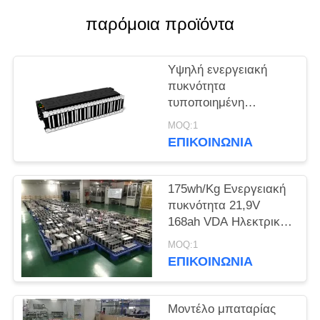
παρόμοια προϊόντα
SITEMAP
Υψηλή ενεργειακή
ΠΟΛΙΤΙΚΉ
πυκνότητα
ΑΠΟΡΡΉΤΟΥ
τυποποιημένη
μπαταρία NMC 43,8V
MOQ:1
128Ah για ηλεκτρικά
ΕΠΙΚΟΙΝΩΝΊΑ
βιομηχανικά φορτηγά
175wh/Kg Ενεργειακή
πυκνότητα 21,9V
168ah VDA Ηλεκτρική
μπαταρία οχήματος
MOQ:1
για ηλεκτρικά σκούτερ
ΕΠΙΚΟΙΝΩΝΊΑ
Μοντέλο μπαταρίας