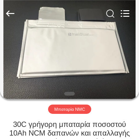
Soundon
New
Energy
Technology
Co,.Ltd..
All
Rights
Reserved.
ΣΠΊΤΙ
ΠΡΟΪΌΝΤΑ
ΕΜΦΆΝΙΣΗ
VR
ΠΕΡΊΠΟΥ
ΕΜΕΊΣ
Μπαταρία NMC
30C γρήγορη μπαταρία ποσοστού
ΓΎΡΟΣ
10Ah NCM δαπανών και απαλλαγής