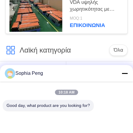
VDA υψηλής
χωρητικότητας με
εξαρτήματα μπαταρίας
MOQ:1
για ηλεκτρικά οχήματα
ΕΠΙΚΟΙΝΩΝΊΑ
Λαϊκή κατηγορία
Όλα
Συστήματα
Ηλεκτρική μπαταρία
Sophia Peng
μπαταριών
μοτοσικλετών
αποθήκευσης
10:18 AM
ντουλάπι
Good day, what product are you looking for?
αποθήκευσης
Μπαταρία NMC
ενέργειας
Ηλεκτρικές
Ηλεκτρική μπαταρία