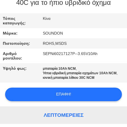
ΕΡΓΟΣΤΑΣΊΩΝ
40C για το ήπιο υβριδικό όχημα
ΠΟΙΟΤΙΚΌΣ
Τόπος
Κίνα
καταγωγής:
ΈΛΕΓΧΟΣ
Μάρκα:
SOUNDON
Πιστοποίηση:
ROHS,MSDS
ΜΑΣ
Αριθμό
SEPNi60217127P--3.65V10Ah
ΕΛΆΤΕ
μοντέλου:
ΣΕ
Υψηλό φως:
,
μπαταρία 10Ah NCM
,
ΕΠΑΦΉ
Ήπια υβριδική μπαταρία οχημάτων 10Ah NCM
ιονική μπαταρία λίθιου 30C NCM
ΜΕ
ΕΠΑΦΉ!
ΖΗΤΉΣΤΕ
ΈΝΑ
ΛΕΠΤΟΜΈΡΕΙΕΣ
ΑΠΌΣΠΑΣΜΑ